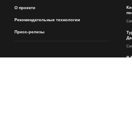
Ки
О проекте
по
Рекомендательные технологии
Сег
Пресс-релизы
Ту
Да
Сег
В 
за
Сег
64
не
Сег