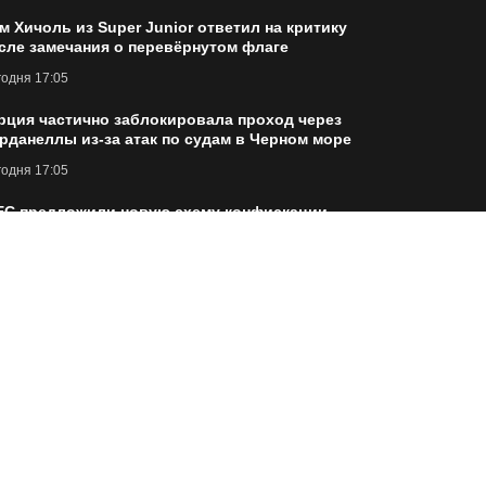
м Хичоль из Super Junior ответил на критику
сле замечания о перевёрнутом флаге
одня 17:05
рция частично заблокировала проход через
рданеллы из-за атак по судам в Черном море
одня 17:05
ЕС предложили новую схему конфискации
мороженных активов РФ, – FAZ
одня 17:23
% молодых трейдеров чувствуют себя
удачниками, — статистика в США
одня 17:27