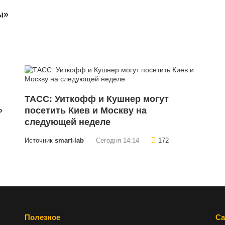
ы»
ТАСС: Уиткофф и Кушнер могут
»
посетить Киев и Москву на
следующей неделе
Источник
smart-lab
Сегодня 14:14
172
Полезное
Са