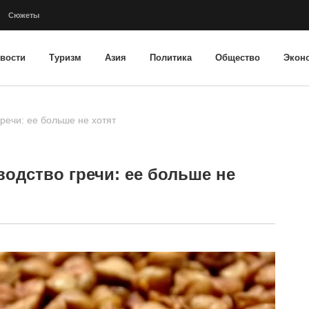
Сюжеты
вости
Туризм
Азия
Политика
Общество
Экон
речи: ее больше не хотят
одство гречи: ее больше не