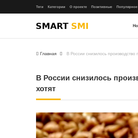
Теги
Категории
О проекте
Позитивные
Популярное
Но
Главная
В России снизилось производство г
В России снизилось произв
хотят