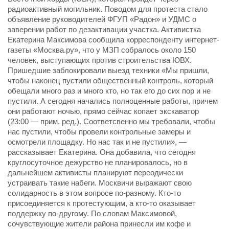
радиоактивный могильник. Поводом для протеста стало
объявление руководителей ФГУП «Радон» и УДМС о
заверении работ по дезактивации участка. Активистка
Екатерина Максимова сообщила корреспонденту интернет-
газеты «Москва.ру», что у МЗП собралось около 150
человек, выступающих против строительства ЮВХ.
Пришедшие заблокировали выезд техники «Мы пришли,
чтобы наконец пустили общественный контроль, который
обещали много раз и много кто, но так его до сих пор и не
пустили. А сегодня начались полноценные работы, причем
они работают ночью, прямо сейчас копает экскаватор
(23:00 — прим. ред.). Соответсвенно мы требовали, чтобы
нас пустили, чтобы провели контрольные замеры и
осмотрели площадку. Но нас так и не пустили», —
рассказывает Екатерина. Она добавила, что сегодня
круглосуточное дежурство не планировалось, но в
дальнейшем активисты планируют переодически
устраивать такие набеги. Москвичи выражают свою
солидарность в этом вопросе по-разному. Кто-то
присоединяется к протестующим, а кто-то оказывает
поддержку по-другому. По словам Максимовой,
сочувствующие жители района принесли им кофе и