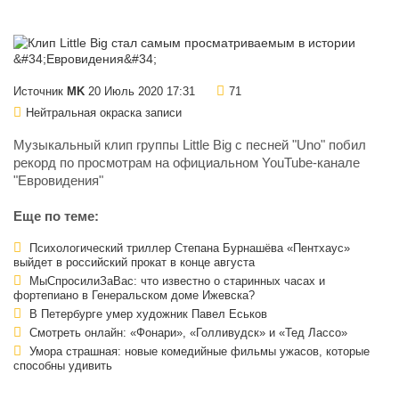
Источник
MK
20 Июль 2020 17:31
71
Нейтральная окраска записи
Музыкальный клип группы Little Big с песней "Uno" побил
рекорд по просмотрам на официальном YouTube-канале
"Евровидения"
Еще по теме:
Психологический триллер Степана Бурнашёва «Пентхаус»
выйдет в российский прокат в конце августа
МыСпросилиЗаВас: что известно о старинных часах и
фортепиано в Генеральском доме Ижевска?
В Петербурге умер художник Павел Еськов
Смотреть онлайн: «Фонари», «Голливудск» и «Тед Лассо»
Умора страшная: новые комедийные фильмы ужасов, которые
способны удивить