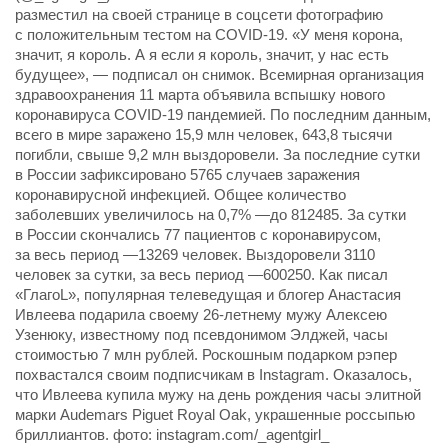
разместил на своей странице в соцсети фотографию
с положительным тестом на COVID-19. «У меня корона,
значит, я король. А я если я король, значит, у нас есть
будущее», — подписал он снимок. Всемирная организация
здравоохранения 11 марта объявила вспышку нового
коронавируса COVID-19 пандемией. По последним данным,
всего в мире заражено 15,9 млн человек, 643,8 тысячи
погибли, свыше 9,2 млн выздоровели. За последние сутки
в России зафиксировано 5765 случаев заражения
коронавирусной инфекцией. Общее количество
заболевших увеличилось на 0,7% —до 812485. За сутки
в России скончались 77 пациентов с коронавирусом,
за весь период —13269 человек. Выздоровели 3110
человек за сутки, за весь период —600250. Как писал
«ГлагоL», популярная телеведущая и блогер Анастасия
Ивлеева подарила своему 26-летнему мужу Алексею
Узенюку, известному под псевдонимом Элджей, часы
стоимостью 7 млн рублей. Роскошным подарком рэпер
похвастался своим подписчикам в Instagram. Оказалось,
что Ивлеева купила мужу на день рождения часы элитной
марки Audemars Piguet Royal Oak, украшенные россыпью
бриллиантов. фото: instagram.com/_agentgirl_