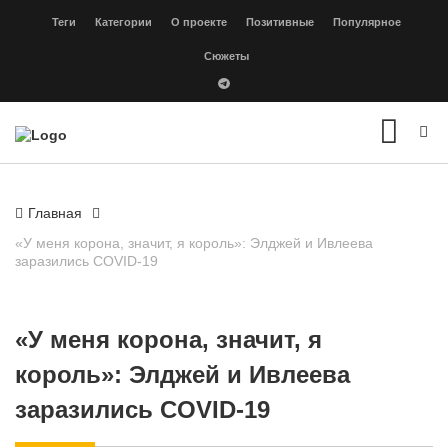
Теги
Категории
О проекте
Позитивные
Популярное
Сюжеты
Главная
«У меня корона, значит, я король»: Элджей и Ивлеева
заразились COVID-19
«У меня корона, значит, я
король»: Элджей и Ивлеева
заразились COVID-19