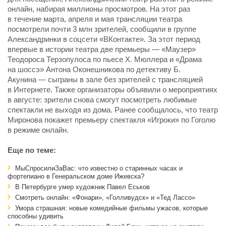
онлайн, набирая миллионы просмотров. На этот раз
в течение марта, апреля и мая трансляции театра
посмотрели почти 3 млн зрителей, сообщили в группе
Александринки в соцсети «ВКонтакте». За этот период
впервые в истории театра две премьеры — «Маузер»
Теодороса Терзопулоса по пьесе Х. Мюллера и «Драма
на шоссэ» Антона Оконешникова по детективу Б.
Акунина — сыграны в зале без зрителей с трансляцией
в Интернете. Также организаторы объявили о мероприятиях
в августе: зрители снова смогут посмотреть любимые
спектакли не выходя из дома. Ранее сообщалось, что театр
Миронова покажет премьеру спектакля «Игроки» по Гоголю
в режиме онлайн.
Еще по теме:
МыСпросилиЗаВас: что известно о старинных часах и
фортепиано в Генеральском доме Ижевска?
В Петербурге умер художник Павел Еськов
Смотреть онлайн: «Фонари», «Голливудск» и «Тед Лассо»
Умора страшная: новые комедийные фильмы ужасов, которые
способны удивить