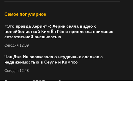
Самое популярное
«Это правда Хёрин?»: Хёрин сняла видео с
волейболисткой Ким Ён Гён и привлекла внимание
естественной внешностью
Сегодня 12:09
Чан Джэ Ин рассказала о неудачных сделках с
недвижимостью в Сеуле и Кимпхо
Сегодня 12:48
Гендиректор СПб Биржи: К рассмотрению вопроса о
выплате дивидендов можно будет вернуться в течение
ближайших двух-трех лет
Сегодня 12:27
СПБ Биржа прорабатывает запуск поставочных
деривативов на заблокированные иностранные акции,
отказавшись от идеи торгов самими бумагами из‑за
низкой ликвидности и больших дисконтов —