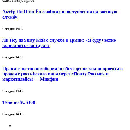
Самое популярное
Актёр Ли Шин Ён сообщил о поступлении на военную
службу
Сегодня 14:12
Ли Ноу из Stray Kids о службе в армии: «Я буду честно
выполнять свой долг»
Сегодня 14:30
Правительство возобновило обсуждение законопроекта о
продаже российского вина через «Почту России» и
маркетплейсы — Минфин
Сегодня 14:06
Тейк по $US100
Сегодня 14:06