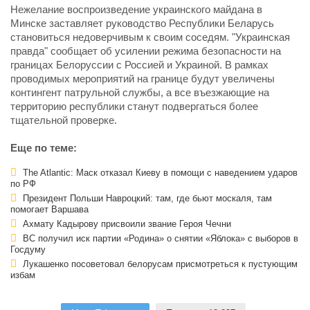
Нежелание воспроизведение украинского майдана в
Минске заставляет руководство Республики Беларусь
становиться недоверчивым к своим соседям. "Украинская
правда" сообщает об усилении режима безопасности на
границах Белоруссии с Россией и Украиной. В рамках
проводимых мероприятий на границе будут увеличены
контингент патрульной службы, а все въезжающие на
территорию республики станут подвергаться более
тщательной проверке.
Еще по теме:
The Atlantic: Маск отказал Киеву в помощи с наведением ударов
по РФ
Президент Польши Навроцкий: там, где бьют москаля, там
помогает Варшава
Ахмату Кадырову присвоили звание Героя Чечни
ВС получил иск партии «Родина» о снятии «Яблока» с выборов в
Госдуму
Лукашенко посоветовал белорусам присмотреться к пустующим
избам