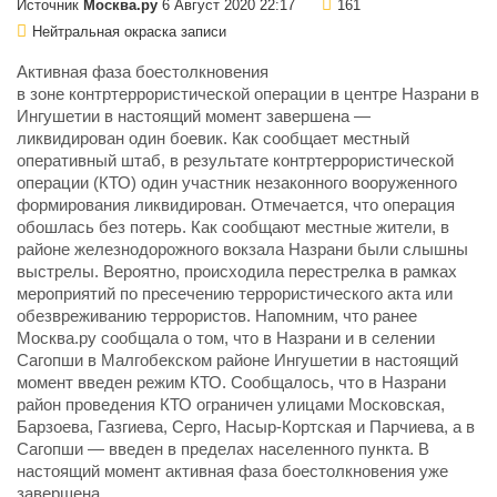
Источник
Москва.ру
6 Август 2020 22:17
161
Нейтральная окраска записи
Активная фаза боестолкновения
в зоне контртеррористической операции в центре Назрани в
Ингушетии в настоящий момент завершена —
ликвидирован один боевик. Как сообщает местный
оперативный штаб, в результате контртеррористической
операции (КТО) один участник незаконного вооруженного
формирования ликвидирован. Отмечается, что операция
обошлась без потерь. Как сообщают местные жители, в
районе железнодорожного вокзала Назрани были слышны
выстрелы. Вероятно, происходила перестрелка в рамках
мероприятий по пресечению террористического акта или
обезвреживанию террористов. Напомним, что ранее
Москва.ру сообщала о том, что в Назрани и в селении
Сагопши в Малгобекском районе Ингушетии в настоящий
момент введен режим КТО. Сообщалось, что в Назрани
район проведения КТО ограничен улицами Московская,
Барзоева, Газгиева, Серго, Насыр-Кортская и Парчиева, а в
Сагопши — введен в пределах населенного пункта. В
настоящий момент активная фаза боестолкновения уже
завершена.