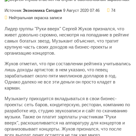
Источник
Экономика Сегодня
9 Август 2020 07:46
74
Нейтральная окраска записи
Лидер группы "Руки вверх" Сергей Жуков признался, что
живет довольно скромно, несмотря на попадание в рейтинг
самых богатых звезд. Музыкант объяснил, что тратит
крупную часть своих доходов на бизнес-проекты и
организацию концертов.
Жуков отметил, что при составлении рейтинга учитывались
лишь доходы артистов: в нем указано, что певец
зарабатывает около пяти миллионов долларов в год.
Однако далеко не все эти деньги он просто кладет в
карман.
Музыканту приходится вкладываться в свои бизнес-
проекты: сеть баров, кондитерскую, ресторан, компанию по
разработке игр, студию звукозаписи и сайт по скачиванию
музыки. Также он платит зарплаты участникам "Руки
вверх", раскошеливается на аппаратуру для концертов и
организовывает концерты. Жуков признался, что после
всех выплат денег остается не так уже много.