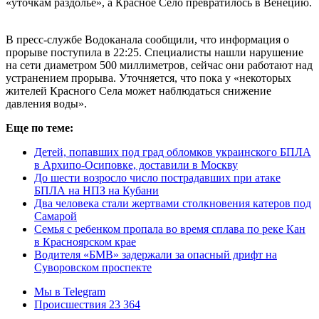
«уточкам раздолье», а Красное Село превратилось в Венецию.
В пресс-службе Водоканала сообщили, что информация о
прорыве поступила в 22:25. Специалисты нашли нарушение
на сети диаметром 500 миллиметров, сейчас они работают над
устранением прорыва. Уточняется, что пока у «некоторых
жителей Красного Села может наблюдаться снижение
давления воды».
Еще по теме:
Детей, попавших под град обломков украинского БПЛА
в Архипо-Осиповке, доставили в Москву
До шести возросло число пострадавших при атаке
БПЛА на НПЗ на Кубани
Два человека стали жертвами столкновения катеров под
Самарой
Семья с ребенком пропала во время сплава по реке Кан
в Красноярском крае
Водителя «БМВ» задержали за опасный дрифт на
Суворовском проспекте
Мы в Telegram
Происшествия 23 364