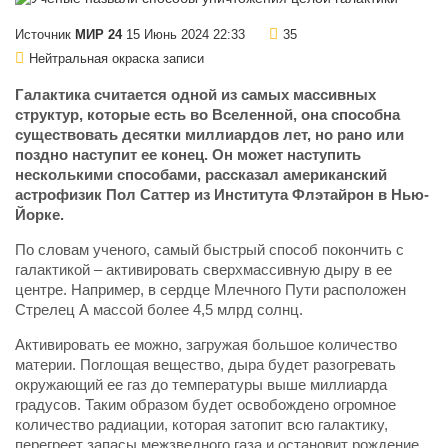
Источник
МИР 24
15 Июнь 2024 22:33
35
Нейтральная окраска записи
Галактика считается одной из самых массивных
структур, которые есть во Вселенной, она способна
существовать десятки миллиардов лет, но рано или
поздно наступит ее конец. Он может наступить
несколькими способами, рассказал американский
астрофизик Пол Саттер из Института Флэтайрон в Нью-
Йорке.
По словам ученого, самый быстрый способ покончить с
галактикой – активировать сверхмассивную дыру в ее
центре. Например, в сердце Млечного Пути расположен
Стрелец А массой более 4,5 млрд солнц.
Активировать ее можно, загружая большое количество
материи. Поглощая вещество, дыра будет разогревать
окружающий ее газ до температуры выше миллиарда
градусов. Таким образом будет освобождено огромное
количество радиации, которая затопит всю галактику,
перегреет запасы межзведного газа и остановит рождение