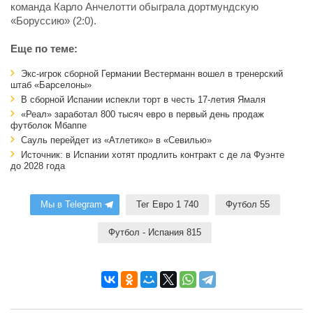
команда Карло Анчелотти обыграла дортмундскую
«Боруссию» (2:0).
Еще по теме:
Экс-игрок сборной Германии Вестерманн вошел в тренерский
штаб «Барселоны»
В сборной Испании испекли торт в честь 17-летия Ямаля
«Реал» заработал 800 тысяч евро в первый день продаж
футболок Мбаппе
Сауль перейдет из «Атлетико» в «Севилью»
Источник: в Испании хотят продлить контракт с де ла Фуэнте
до 2028 года
Мы в Telegram
Тег Евро 1 740
Футбол 55
Футбол - Испания 815