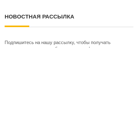
НОВОСТНАЯ РАССЫЛКА
Подпишитесь на нашу рассылку, чтобы получать
уведомления о новых обновлениях, информации, скидках и
т. д.
отписаться
smart-smi.ru - агрегатор российских СМИ. Мы собираем