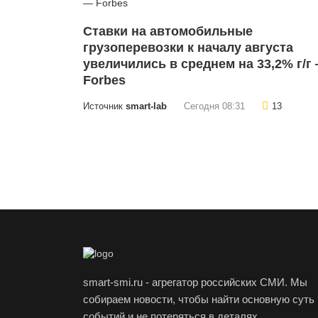
Cтавки на автомобильные
грузоперевозки к началу августа
увеличились в среднем на 33,2% г/г
Forbes
Источник
smart-lab
Сегодня 08:31
13
smart-smi.ru - агрегатор российских СМИ. Мы
собираем новости, чтобы найти основную суть
событий и не потеряться в деталях.