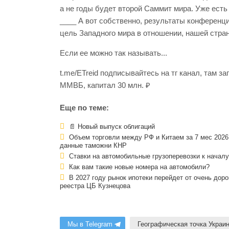
а не годы будет второй Саммит мира. Уже есть 
____ А вот собственно, результаты конференци
цель Западного мира в отношении, нашей стра
Если ее можно так называть...
t.me/ETreid подписывайтесь на тг канал, там 
ММВБ, капитал 30 млн. ₽
Еще по теме:
📄 Новый выпуск облигаций
Объем торговли между РФ и Китаем за 7 мес 2026 
данные таможни КНР
Cтавки на автомобильные грузоперевозки к началу
Как вам такие новые номера на автомобили?
В 2027 году рынок ипотеки перейдет от очень доро
реестра ЦБ Кузнецова
Мы в Telegram
Географическая точка Украин