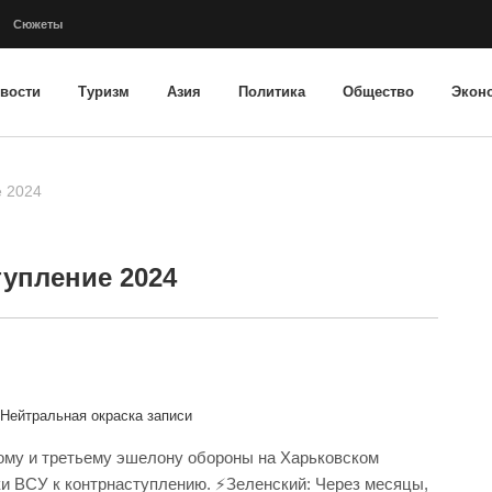
Сюжеты
вости
Туризм
Азия
Политика
Общество
Экон
е 2024
тупление 2024
Нейтральная окраска записи
рому и третьему эшелону обороны на Харьковском
и ВСУ к контрнаступлению. ⚡️Зеленский: Через месяцы,