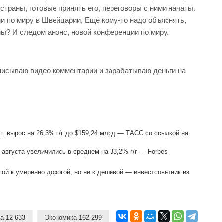
страны, готовые принять его, переговоры с ними начаты.
и по миру в Швейцарии, Ещё кому-то надо объяснять,
ны? И следом анонс, новой конференции по миру.
записываю видео комментарии и зарабатываю деньги на
г. вырос на 26,3% г/г до $159,24 млрд — ТАСС со ссылкой на
 августа увеличились в среднем на 33,2% г/г — Forbes
гой к умеренно дорогой, но не к дешевой — инвестсоветник из
а 12 633
Экономика 162 299