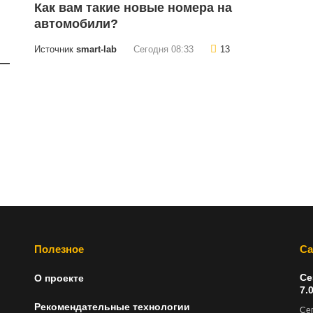
Как вам такие новые номера на
автомобили?
Источник
smart-lab
Сегодня 08:33
13
 —
Полезное
Са
Се
О проекте
7.
Рекомендательные технологии
Сег