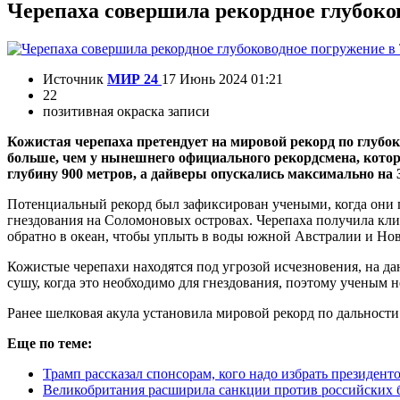
Черепаха совершила рекордное глубоко
Источник
МИР 24
17 Июнь 2024 01:21
22
позитивная окраска записи
Кожистая черепаха претендует на мировой рекорд по глубо
больше, чем у нынешнего официального рекордсмена, котор
глубину 900 метров, а дайверы опускались максимально на 
Потенциальный рекорд был зафиксирован учеными, когда они п
гнездования на Соломоновых островах. Черепаха получила клич
обратно в океан, чтобы уплыть в воды южной Австралии и Но
Кожистые черепахи находятся под угрозой исчезновения, на да
сушу, когда это необходимо для гнездования, поэтому ученым н
Ранее шелковая акула установила мировой рекорд по дальности
Еще по теме:
Трамп рассказал спонсорам, кого надо избрать президе
Великобритания расширила санкции против российских б