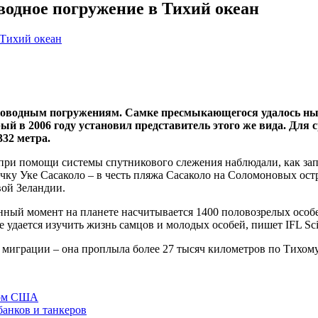
водное погружение в Тихий океан
ководным погружениям. Самке пресмыкающегося удалось нырн
ый в 2006 году установил представитель этого же вида. Для
332 метра.
ри помощи системы спутникового слежения наблюдали, как запа
ку Уке Сасаколо – в честь пляжа Сасаколо на Соломоновых остро
вой Зеландии.
нный момент на планете насчитывается 1400 половозрелых особе
е удается изучить жизнь самцов и молодых особей, пишет IFL Sci
 миграции – она проплыла более 27 тысяч километров по Тихому
нтом США
анков и танкеров