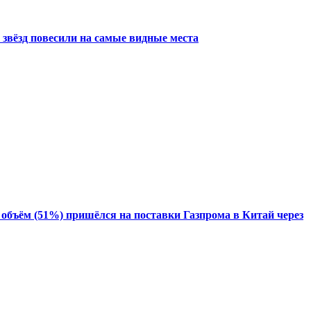
 звёзд повесили на самые видные места
й объём (51%) пришёлся на поставки Газпрома в Китай через