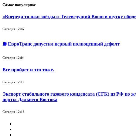
Самое популярное
«Впереди только звёзды»: Телеведущий Boom в шутку обидел
Сегодня 12:47
⛽ ЕвроТранс допустил первый полноценный дефолт
Сегодня 12:04
Все пройдет и это тоже.
Сегодня 12:10
Экспорт стабильного газового конденсата (СГК) из РФ по ж/
порты Дальнего Востока
Сегодня 12:16