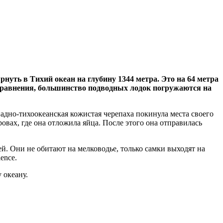
уть в Тихий океан на глубину 1344 метра. Это на 64 метра
 сравнения, большинство подводных лодок погружаются на
дно-тихоокеанская кожистая черепаха покинула места своего
вах, где она отложила яйца. После этого она отправилась
й. Они не обитают на мелководье, только самки выходят на
ence.
 океану.