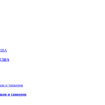
м США
ков и танкеров