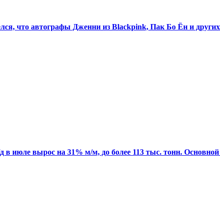
ся, что автографы Дженни из Blackpink, Пак Бо Ён и других
д в июле вырос на 31% м/м, до более 113 тыс. тонн. Основно