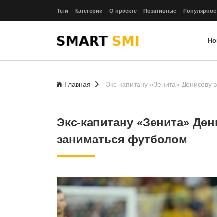
Теги
Категории
О проекте
Позитивные
Популярное
Но
Главная
Экс-капитану «Зенита» Денисову 
Экс-капитану «Зенита» Ден
заниматься футболом