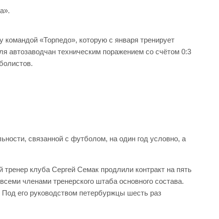
а».
у командой «Торпедо», которую с января тренирует
для автозаводчан техническим поражением со счётом 0:3
тболистов.
ьности, связанной с футболом, на один год условно, а
й тренер клуба Сергей Семак продлили контракт на пять
всеми членами тренерского штаба основного состава.
. Под его руководством петербуржцы шесть раз