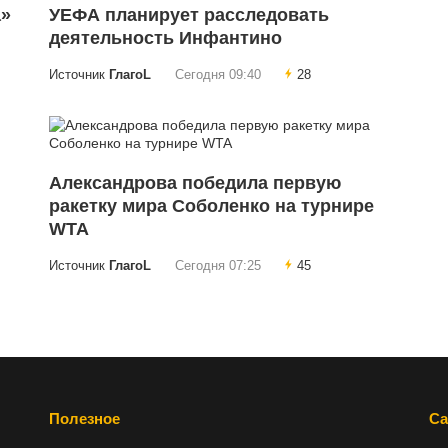
а»
УЕФА планирует расследовать
деятельность Инфантино
Источник
ГлагоL
Сегодня 09:40
28
Александрова победила первую
ракетку мира Соболенко на турнире
WTA
Источник
ГлагоL
Сегодня 07:25
45
Полезное
Са