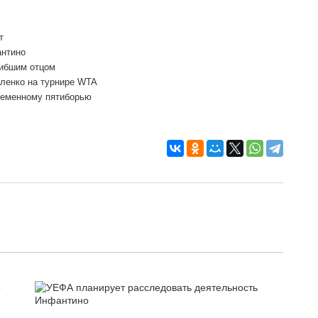
т
антино
гибшим отцом
ленко на турнире WTA
ременному пятиборью