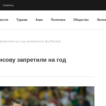
Сюжеты
вости
Туризм
Азия
Политика
Общество
Экон
запретили на год заниматься футболом
исову запретили на год