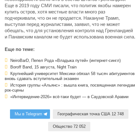
Еще в 2019 году СМИ писали, что политик якобы намерен
купить остров, хотя местные власти много раз
подчеркивали, что он не продается. Накануне Трамп,
выступая перед журналистами, заявил, что не может
обещать, что для установления контроля над Гренландией
и Панамским каналом не будет использована военная сила.
Еще по теме:
NeiroBarD, Пепел Рода «Владыка путей» (интернет-сингл)
Boroff Band, 15 августа, Night Train
Крупнейший университет Мексики обязал 58 тысяч абитуриентов
вновь сдавать вступительный экзамен
История группы «Альянс» : вышла книга, посвященная легендам
рок-сцены
«Интервидение-2026» всё-таки будет — в Саудовской Аравии
Мы в Telegram
Географическая точка США 12 748
Общество 72 052