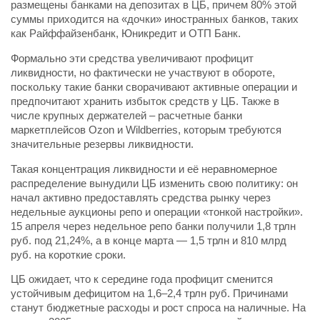
размещены банками на депозитах в ЦБ, причем 80% этой
суммы приходится на «дочки» иностранных банков, таких
как Райффайзенбанк, Юникредит и ОТП Банк.
Формально эти средства увеличивают профицит
ликвидности, но фактически не участвуют в обороте,
поскольку такие банки сворачивают активные операции и
предпочитают хранить избыток средств у ЦБ. Также в
числе крупных держателей – расчетные банки
маркетплейсов Ozon и Wildberries, которым требуются
значительные резервы ликвидности.
Такая концентрация ликвидности и её неравномерное
распределение вынудили ЦБ изменить свою политику: он
начал активно предоставлять средства рынку через
недельные аукционы репо и операции «тонкой настройки».
15 апреля через недельное репо банки получили 1,8 трлн
руб. под 21,24%, а в конце марта — 1,5 трлн и 810 млрд
руб. на короткие сроки.
ЦБ ожидает, что к середине года профицит сменится
устойчивым дефицитом на 1,6–2,4 трлн руб. Причинами
станут бюджетные расходы и рост спроса на наличные. На