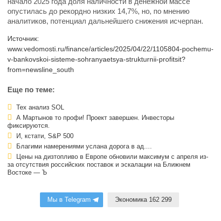
начало 2025 года доля наличности в денежной массе
опустилась до рекордно низких 14,7%, но, по мнению
аналитиков, потенциал дальнейшего снижения исчерпан.
Источник:
www.vedomosti.ru/finance/articles/2025/04/22/1105804-pochemu-
v-bankovskoi-sisteme-sohranyaetsya-strukturnii-profitsit?
from=newsline_south
Еще по теме:
Тех анализ SOL
А Мартынов то профи! Проект завершен. Инвесторы
фиксируются.
И, кстати, S&P 500
Благими намерениями услана дорога в ад....
Цены на дизтопливо в Европе обновили максимум с апреля из-
за отсутствия российских поставок и эскалации на Ближнем
Востоке — Ъ
Мы в Telegram
Экономика 162 299