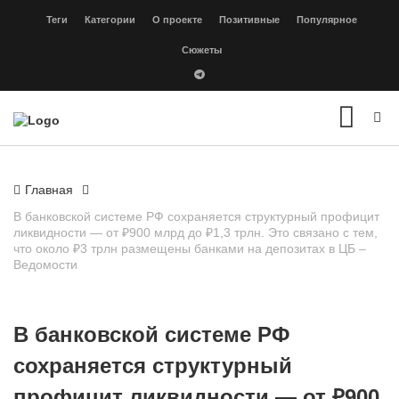
Теги
Категории
О проекте
Позитивные
Популярное
Сюжеты
Главная
В банковской системе РФ сохраняется структурный профицит
ликвидности — от ₽900 млрд до ₽1,3 трлн. Это связано с тем,
что около ₽3 трлн размещены банками на депозитах в ЦБ –
Ведомости
В банковской системе РФ
сохраняется структурный
профицит ликвидности — от ₽900