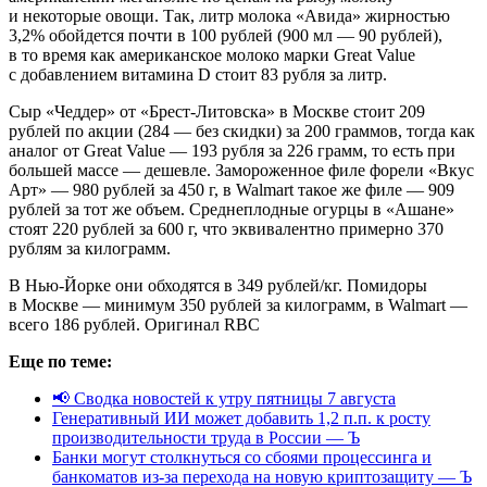
и некоторые овощи. Так, литр молока «Авида» жирностью
3,2% обойдется почти в 100 рублей (900 мл — 90 рублей),
в то время как американское молоко марки Great Value
с добавлением витамина D стоит 83 рубля за литр.
Сыр «Чеддер» от «Брест-Литовска» в Москве стоит 209
рублей по акции (284 — без скидки) за 200 граммов, тогда как
аналог от Great Value — 193 рубля за 226 грамм, то есть при
большей массе — дешевле. Замороженное филе форели «Вкус
Арт» — 980 рублей за 450 г, в Walmart такое же филе — 909
рублей за тот же объем. Среднеплодные огурцы в «Ашане»
стоят 220 рублей за 600 г, что эквивалентно примерно 370
рублям за килограмм.
В Нью-Йорке они обходятся в 349 рублей/кг. Помидоры
в Москве — минимум 350 рублей за килограмм, в Walmart —
всего 186 рублей. Оригинал RBC
Еще по теме:
📢 Сводка новостей к утру пятницы 7 августа
Генеративный ИИ может добавить 1,2 п.п. к росту
производительности труда в России — Ъ
Банки могут столкнуться со сбоями процессинга и
банкоматов из-за перехода на новую криптозащиту — Ъ