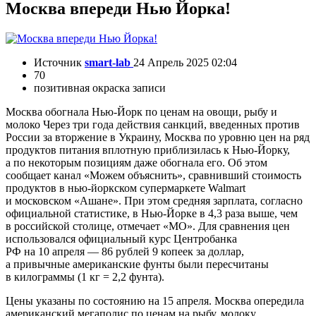
Москва впереди Нью Йорка!
Источник
smart-lab
24 Апрель 2025 02:04
70
позитивная окраска записи
Москва обогнала Нью-Йорк по ценам на овощи, рыбу и
молоко Через три года действия санкций, введенных против
России за вторжение в Украину, Москва по уровню цен на ряд
продуктов питания вплотную приблизилась к Нью-Йорку,
а по некоторым позициям даже обогнала его. Об этом
сообщает канал «Можем объяснить», сравнивший стоимость
продуктов в нью-йоркском супермаркете Walmart
и московском «Ашане». При этом средняя зарплата, согласно
официальной статистике, в Нью-Йорке в 4,3 раза выше, чем
в российской столице, отмечает «МО». Для сравнения цен
использовался официальный курс Центробанка
РФ на 10 апреля — 86 рублей 9 копеек за доллар,
а привычные американские фунты были пересчитаны
в килограммы (1 кг = 2,2 фунта).
Цены указаны по состоянию на 15 апреля. Москва опередила
американский мегаполис по ценам на рыбу, молоку