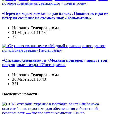
«Перед выходом ножки подкосились»: Панайотов едва не
потерял сознание на съемках шоу «Точь-в-точь»
Источник
Телепрограмма
31 Март 2021 11:43
325
«Страшно смешные»: в «Модный приговор» придут три
популярные звезды «Инстаграма»
Источник
Телепрограмма
30 Март 2021 10:43
331
Последние новости