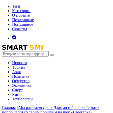
Теги
Категории
О проекте
Позитивные
Популярное
Сюжеты
Новости
Туризм
Азия
Политика
Общество
Экономика
Спорт
Кино
Технологии
Главная
«Мы расстаемся, как Джиган и брови»: Тимати
попрощался со своим прошлым на шоу «Прожарка»