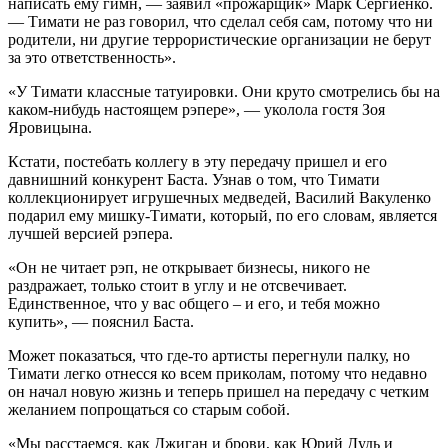
написать ему гимн, — заявил «прожарщик» Марк Сергиенко.
— Тимати не раз говорил, что сделал себя сам, потому что ни
родители, ни другие террористические организации не берут
за это ответственность».
«У Тимати классные татуировки. Они круто смотрелись бы на
каком-нибудь настоящем рэпере», — уколола гостя Зоя
Яровицына.
Кстати, постебать коллегу в эту передачу пришел и его
давнишний конкурент Баста. Узнав о том, что Тимати
коллекционирует игрушечных медведей, Василий Вакуленко
подарил ему мишку-Тимати, который, по его словам, является
лучшей версией рэпера.
«Он не читает рэп, не открывает бизнесы, никого не
раздражает, только стоит в углу и не отсвечивает.
Единственное, что у вас общего – и его, и тебя можно
купить», — пояснил Баста.
Может показаться, что где-то артисты перегнули палку, но
Тимати легко отнесся ко всем приколам, потому что недавно
он начал новую жизнь и теперь пришел на передачу с четким
желанием попрощаться со старым собой.
«Мы расстаемся, как Джиган и брови, как Юрий Дудь и