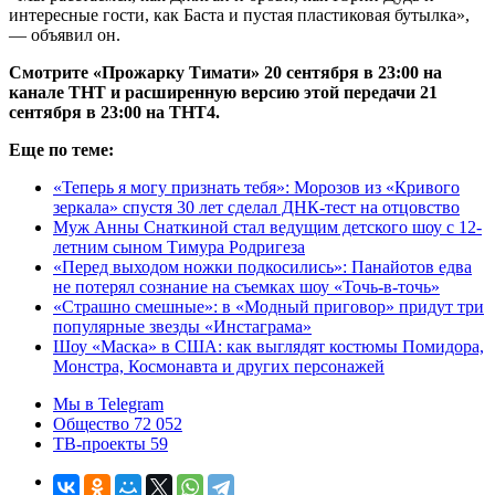
интересные гости, как Баста и пустая пластиковая бутылка»,
— объявил он.
Смотрите «Прожарку Тимати» 20 сентября в 23:00 на
канале ТНТ и расширенную версию этой передачи 21
сентября в 23:00 на ТНТ4.
Еще по теме:
«Теперь я могу признать тебя»: Морозов из «Кривого
зеркала» спустя 30 лет сделал ДНК-тест на отцовство
Муж Анны Снаткиной стал ведущим детского шоу с 12-
летним сыном Тимура Родригеза
«Перед выходом ножки подкосились»: Панайотов едва
не потерял сознание на съемках шоу «Точь-в-точь»
«Страшно смешные»: в «Модный приговор» придут три
популярные звезды «Инстаграма»
Шоу «Маска» в США: как выглядят костюмы Помидора,
Монстра, Космонавта и других персонажей
Мы в Telegram
Общество 72 052
ТВ-проекты 59