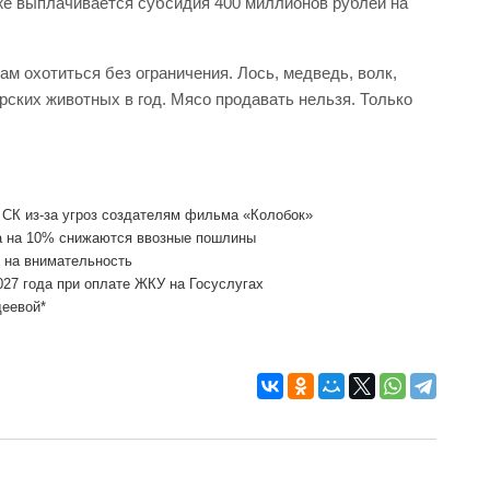
же выплачивается субсидия 400 миллионов рублей на
м охотиться без ограничения. Лось, медведь, волк,
орских животных в год. Мясо продавать нельзя. Только
 СК из-за угроз создателям фильма «Колобок»
а на 10% снижаются ввозные пошлины
т на внимательность
027 года при оплате ЖКУ на Госуслугах
деевой*