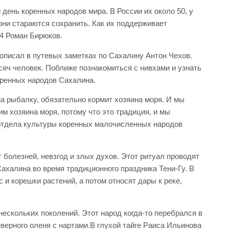
день коренных народов мира. В России их около 50, у
 они стараются сохранить. Как их поддерживает
4 Роман Бирюков.
, описал в путевых заметках по Сахалину Антон Чехов.
сяч человек. Поближе познакомиться с нивхами и узнать
оренных народов Сахалина.
 на рыбалку, обязательно кормит хозяина моря. И мы
им хозяина моря, потому что это традиция, и мы
отдела культуры коренных малочисленных народов
 болезней, невзгод и злых духов. Этот ритуал проводят
ахалина во время традиционного праздника Тени-Гу. В
 и корешки растений, а потом относят дары к реке,
нескольких поколений. Этот народ когда-то перебрался в
еверного оленя с нартами.В глухой тайге Раиса Ильинова