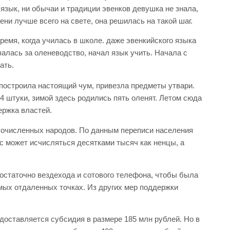
язык, ни обычаи и традиции эвенков девушка не знала,
ени лучше всего на свете, она решилась на такой шаг.
ремя, когда училась в школе. даже эвенкийского языка
залась за оленеводство, начал язык учить. Начала с
ать.
построила настоящий чум, привезла предметы утвари.
4 штуки, зимой здесь родились пять оленят. Летом сюда
ержка властей.
лочисленных народов. По данным переписи населения
с может исчисляться десятками тысяч как ненцы, а
остаточно вездехода и сотового телефона, чтобы была
мых отдаленных точках. Из других мер поддержки
доставляется субсидия в размере 185 млн рублей. Но в