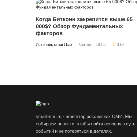
Когда Биткоин закрепится выше 65
000$? Обзор Фундаментальных
факторов
Источник
smart-lab
Сегодня 18:03
178
smart-smi.ru - агрегатор российских СМИ. Мы
собираем новости, чтобы найти основную суть
событий и не потеряться в деталях.