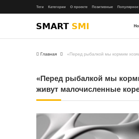
Теги
Категории
О проекте
Позитивные
Популярное
Но
Главная
«Перед рыбалкой мы кормим хозяи
«Перед рыбалкой мы корми
живут малочисленные кор