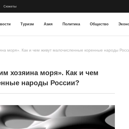
Сюжеты
вости
Туризм
Азия
Политика
Общество
Экон
на моря». Как и чем живут малочисленные коренные народы Росс
м хозяина моря». Как и чем
енные народы России?