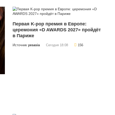
Первая K-pop премия в Европе:
церемония «D AWARDS 2027» пройдёт
в Париже
Источник
yesasia
Сегодня 18:08
156