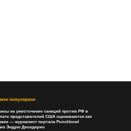
мое популярное
нсы на ужесточение санкций против РФ в
лате представителей США оцениваются как
зкие — журналист портала Punchbowl
ws Эндрю Десидерио