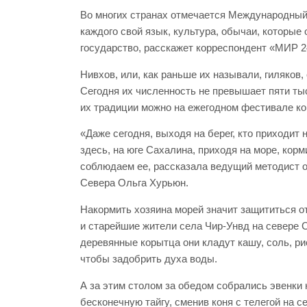
Во многих странах отмечается Международный 
каждого свой язык, культура, обычаи, которые
государство, расскажет корреспондент «МИР 2
Нивхов, или, как раньше их называли, гиляков
Сегодня их численность не превышает пяти ты
их традиции можно на ежегодном фестивале к
«Даже сегодня, выходя на берег, кто приходит
здесь, на юге Сахалина, приходя на море, корм
соблюдаем ее, рассказала ведущий методист 
Севера Ольга Хурьюн.
Накормить хозяина морей значит защититься от
и старейшие жители села Чир-Унвд на севере С
деревянные корытца они кладут кашу, соль, рис
чтобы задобрить духа воды.
А за этим столом за обедом собрались эвенки 
бесконечную тайгу, сменив коня с телегой на с