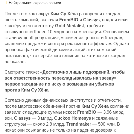
Нейтральная окраска записи
После того как вокруг
Ким Су Хёна
разгорелся скандал,
шесть компаний, включая
FromBIO
и
Classys
, подали иски
к актёру и его агентству
Gold Medalist
, требуя в
совокупности более 10 млрд вон компенсации. Основанием
стали «ущерб репутации», «снижение ценности бренда»,
«падение продаж» и «потеря рекламного эффекта». Однако
проверка фактической динамики акций этих компаний
показывает, что серьёзного влияния на котировки скандал
не оказал.
Смотрите также:
«Достаточно лишь подозрений, чтобы
вся ответственность перекладывалась на звезду»
первое заседание по иску о возмещении убытков
против Ким Су Хёна
Согласно данным финансовых институтов и отчётности,
после мартовских обвинений против
Ким Су Хёна
компании
заявили следующие суммы исков:
FromBIO
— 3,96 млрд
вон,
Classys
— 3 млрд,
Cuckoo Homesys
и связанные
структуры — около 2,9 млрд,
Trendmaker
— 500 млн. В
исках они ссылались не только на падение доверия к