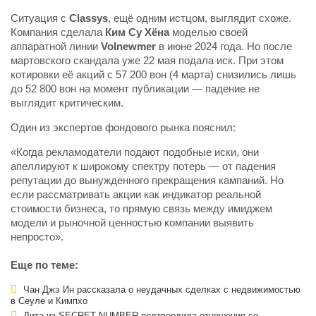
Ситуация с
Classys
, ещё одним истцом, выглядит схоже.
Компания сделала
Ким Су Хёна
моделью своей
аппаратной линии
Volnewmer
в июне 2024 года. Но после
мартовского скандала уже 22 мая подала иск. При этом
котировки её акций с 57 200 вон (4 марта) снизились лишь
до 52 800 вон на момент публикации — падение не
выглядит критическим.
Один из экспертов фондового рынка пояснил:
«Когда рекламодатели подают подобные иски, они
апеллируют к широкому спектру потерь — от падения
репутации до вынужденного прекращения кампаний. Но
если рассматривать акции как индикатор реальной
стоимости бизнеса, то прямую связь между имиджем
модели и рыночной ценностью компании выявить
непросто».
Еще по теме:
Чан Джэ Ин рассказала о неудачных сделках с недвижимостью
в Сеуле и Кимпхо