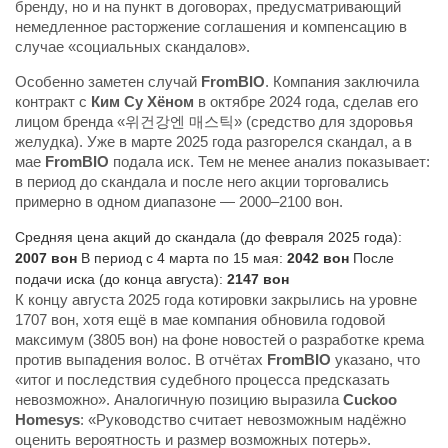
бренду, но и на пункт в договорах, предусматривающий
немедленное расторжение соглашения и компенсацию в
случае «социальных скандалов».
Особенно заметен случай
FromBIO
. Компания заключила
контракт с
Ким Су Хёном
в октябре 2024 года, сделав его
лицом бренда «위건강엔 매스틱» (средство для здоровья
желудка). Уже в марте 2025 года разгорелся скандал, а в
мае
FromBIO
подала иск. Тем не менее анализ показывает:
в период до скандала и после него акции торговались
примерно в одном диапазоне — 2000–2100 вон.
Средняя цена акций до скандала (до февраля 2025 года):
2007 вон
В период с 4 марта по 15 мая:
2042 вон
После
подачи иска (до конца августа):
2147 вон
К концу августа 2025 года котировки закрылись на уровне
1707 вон, хотя ещё в мае компания обновила годовой
максимум (3805 вон) на фоне новостей о разработке крема
против выпадения волос. В отчётах
FromBIO
указано, что
«итог и последствия судебного процесса предсказать
невозможно». Аналогичную позицию выразила
Cuckoo
Homesys
: «Руководство считает невозможным надёжно
оценить вероятность и размер возможных потерь».