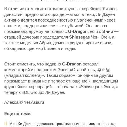
В отличие от многих потомков крупных корейских бизнес-
династий, предпочитающих держаться в тени, Ли Джуён
активно делится повседневностью и увлечениями через
соцсети, поддерживая связь с публикой. Она не раз
показывала дружбу не только с
G-Dragon
, но и с
Энни
—
старшей дочерью председателя
Shinsegae
Чон Югён, а
также с моделью Айрин, демонстрируя широкие связи,
объединяющие мир бизнеса и моды.
Стоит отметить, что недавно
G-Dragon
оставил
комментарий и под постом Энни: «Старайтесь, 후배님
(младшая коллега)». Таким образом, он один за другим
показывает внимание и тёплое отношение к наследницам
крупнейших корпораций — сначала к «Shinsegae» Энни, а
теперь к «DL Group» Ли Джуён.
Алекса © YesAsia.ru
Еще по теме:
Мин Хи Джин поделилась трогательным письмом от фаната,