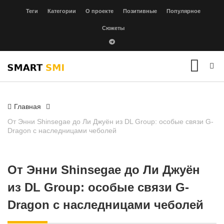
Теги
Категории
О проекте
Позитивные
Популярное
Сюжеты
Главная
От Энни Shinsegae до Ли Джуён из DL Group: особые связи G-
Dragon с наследницами чеболей
От Энни Shinsegae до Ли Джуён
из DL Group: особые связи G-
Dragon с наследницами чеболей