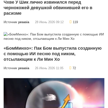
Чхве У Шик лично извинился перед
чернокожей девушкой обвинившей его в
расизме
Источник
yesasia
28 Июнь 2026 09:12
119
«БомМинхо»: Пак Бом выпустила созданную
с помощью ИИ песню под ником,
отсылающим к Ли Мин Хо
Источник
yesasia
26 Июнь 2026 11:05
72