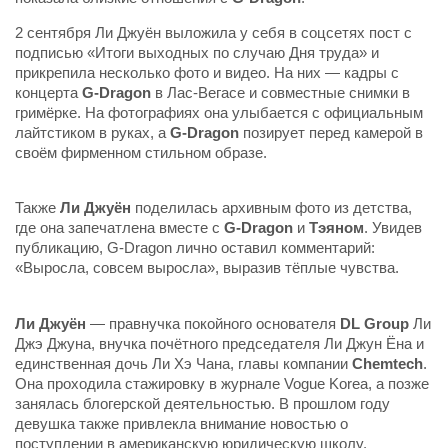
2 сентября Ли Джуён выложила у себя в соцсетях пост с
подписью «Итоги выходных по случаю Дня труда» и
прикрепила несколько фото и видео. На них — кадры с
концерта
G-Dragon
в Лас-Вегасе и совместные снимки в
гримёрке. На фотографиях она улыбается с официальным
лайтстиком в руках, а
G-Dragon
позирует перед камерой в
своём фирменном стильном образе.
Также
Ли Джуён
поделилась архивным фото из детства,
где она запечатлена вместе с
G-Dragon
и
Тэяном
. Увидев
публикацию, G-Dragon лично оставил комментарий:
«Выросла, совсем выросла», выразив тёплые чувства.
Ли Джуён
— правнучка покойного основателя
DL Group
Ли
Джэ Джуна, внучка почётного председателя Ли Джун Ёна и
единственная дочь Ли Хэ Чана, главы компании
Chemtech
.
Она проходила стажировку в журнале Vogue Korea, а позже
занялась блогерской деятельностью. В прошлом году
девушка также привлекла внимание новостью о
поступлении в американскую юридическую школу.