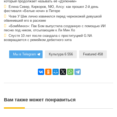
который продолжает называть её «Дэпюним»
Елена Север, Киркоров, NЮ, Алсу: как прошел 2-й день
фестиваля «Белые ночи» в Питере
Чхве У Шик лично извинился перед чернокожей девушкой
обвинившей его в расизме
«БомМинхо»: Пак Бом выпустила созданную с помощью ИИ
песню под ником, отсылающим к Ли Мин Хо
Спустя 10 лет после скандала с проституцией G.NA
возвращается с ремейком дебютного хита
Мы в Telegram
Культура 6 556
Featured 458
Вам также может понравиться