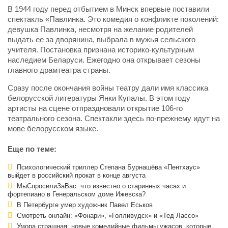
В 1944 году перед отбытием в Минск впервые поставили
спектакль «Павлинка. Это комедия о конфликте поколений:
девушка Павлинка, несмотря на желание родителей
выдать ее за дворянина, выбрала в мужья сельского
учителя. Постановка признана историко-культурным
наследием Беларуси. Ежегодно она открывает сезоны
главного драмтеатра страны.
Сразу после окончания войны театру дали имя классика
белорусской литературы Янки Купалы. В этом году
артисты на сцене отпраздновали открытие 106-го
театрального сезона. Спектакли здесь по-прежнему идут на
мове белорусском языке.
Еще по теме:
Психологический триллер Степана Бурнашёва «Пентхаус»
выйдет в российский прокат в конце августа
МыСпросилиЗаВас: что известно о старинных часах и
фортепиано в Генеральском доме Ижевска?
В Петербурге умер художник Павел Еськов
Смотреть онлайн: «Фонари», «Голливудск» и «Тед Лассо»
Умора страшная: новые комедийные фильмы ужасов, которые