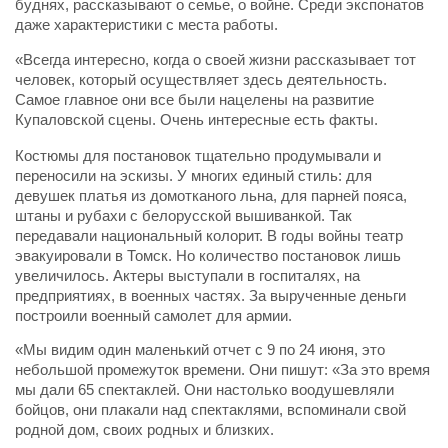
буднях, рассказывают о семье, о войне. Среди экспонатов
даже характеристики с места работы.
«Всегда интересно, когда о своей жизни рассказывает тот
человек, который осуществляет здесь деятельность.
Самое главное они все были нацелены на развитие
Купаловской сцены. Очень интересные есть факты.
Костюмы для постановок тщательно продумывали и
переносили на эскизы. У многих единый стиль: для
девушек платья из домотканого льна, для парней пояса,
штаны и рубахи с белорусской вышиванкой. Так
передавали национальный колорит. В годы войны театр
эвакуировали в Томск. Но количество постановок лишь
увеличилось. Актеры выступали в госпиталях, на
предприятиях, в военных частях. За вырученные деньги
построили военный самолет для армии.
«Мы видим один маленький отчет с 9 по 24 июня, это
небольшой промежуток времени. Они пишут: «За это время
мы дали 65 спектаклей. Они настолько воодушевляли
бойцов, они плакали над спектаклями, вспоминали свой
родной дом, своих родных и близких.