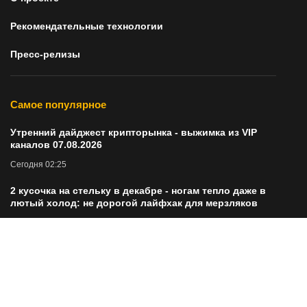
Рекомендательные технологии
Пресс-релизы
Самое популярное
Утренний дайджест крипторынка - выжимка из VIP
каналов 07.08.2026
Сегодня 02:25
2 кусочка на стельку в декабре - ногам тепло даже в
лютый холод: не дорогой лайфхак для мерзляков
Сегодня 02:06
Кто из женщин выйдет на пенсию до 2030 года: полный
график по годам рождения
Сегодня 02:56