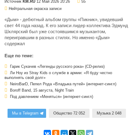
Источник
KM.RU
12 Май 2026 20:26
55
Нейтральная окраска записи
«Дым» - дебютный альбом группы «Пикник», увидевший
свет 44 года назад. К его записи лидер коллектива Эдмунд
Шклярский был уже состоявшимся музыкантом,
переигравшим в разных стилях. Но именно «Дым»
содержал
Еще по теме:
Гарик Сукачев «Легенды русского рока» (CD-релиз)
Ли Ноу из Stray Kids о службе в армии: «Я буду честно
выполнять свой долг»
NeiroBarD, Пепел Рода «Владыка путей» (интернет-сингл)
Boroff Band, 15 августа, Night Train
Под давлением «Меняться» (интернет-сингл)
Мы в Telegram
Общество 72 052
Музыка 2 048