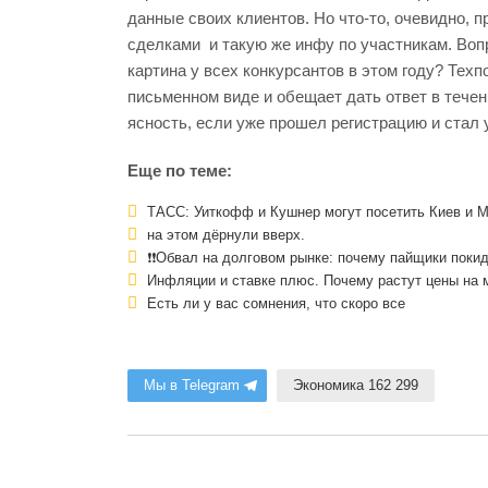
данные своих клиентов. Но что-то, очевидно, п
сделками и такую же инфу по участникам. Воп
картина у всех конкурсантов в этом году? Те
письменном виде и обещает дать ответ в течен
ясность, если уже прошел регистрацию и стал
Еще по теме:
ТАСС: Уиткофф и Кушнер могут посетить Киев и 
на этом дёрнули вверх.
❗️❗️Обвал на долговом рынке: почему пайщики пок
Инфляции и ставке плюс. Почему растут цены на 
Есть ли у вас сомнения, что скоро все
Мы в Telegram
Экономика 162 299