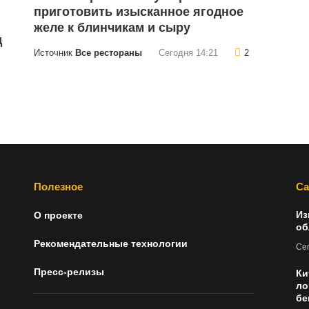
приготовить изысканное ягодное
желе к блинчикам и сыру
д
Источник
Все рестораны
Сегодня 14:21
2
Полезное
Са
Из
О проекте
об
Рекомендательные технологии
Сег
Пресс-релизы
Ки
ло
бе