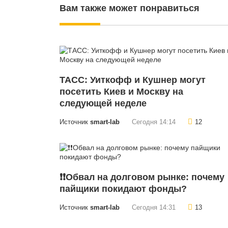
Вам также может понравиться
ТАСС: Уиткофф и Кушнер могут
посетить Киев и Москву на
следующей неделе
Источник
smart-lab
Сегодня 14:14
12
❗️❗️Обвал на долговом рынке: почему
пайщики покидают фонды?
Источник
smart-lab
Сегодня 14:31
13