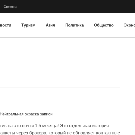
Сюжеты
вости
Туризм
Азия
Политика
Общество
Экон
к
Нейтральная окраска записи
тив на это почти 1,5 месяца! Это отдельная история
 анкеты через брокера, который не обновляет контактные