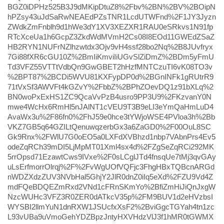
BGZ0iDPHz525B3J9dMKipDtuZ8%2Fbv%2BN%2BV%2BOipN
hPZsy43uJdSaRwNEAEdPZsTNR1LcdUTWFnd%2F1JY3Jyzn
ZWdkZmFnblh9d1hWe3dY1XV3XEZXR1RAU0eSRkvs1N91fp
RTcXceUa1h6GcpZ3ZkdWdMVmH2Cs08I8EOd11GWEdZSaZ
HB2RYN1NUFrNZlhzwtdx3Ojv9vH4ssf28bo2Nq%2B8JUvfryx
7Gi88fXR6cGU10Z%2BmIiKmviIiUGvSlZiDmZ%2BDm5yFmU
Td3VFZ55VTTtVdbQn9GwGBET2hHzfMNTCzuTI6vK08TO3v
%2BPT87%2BCDi5WVU81KXFypDP0d%2BGnINFk1gRUtrR9
71tVxSf3AWVFt4kGZvY%2FbbZ%2BPhZOevDQ1z91bXLq%2
BN0woPxExHS1ZC9QcaVvPzB4usro9PP3U9%2FKzvanY0N
mwe4WcHx6RmHl5nJAlNT1cVEU9T3B9eLI3eYmQaHmLuD4
AvaWx3u%2F86fn0%2FhJ59e0hce3tYWjoWSE4PVloa3h%2Bb
VKZ7GB5q64GZILtQenuwqzerbGx3a6ZaGD0%2F00OuL8SC
Gk9Rnx%2FWlU7G0oEO5a0LXFdXVBhzd1nbp7VAbnPrs4Ev5
odeZqRCh39mDI5LjMpMT01Xml4sx4d%2FZgSeZqRCi292MK
5rrOpsd71EzawtCws9IVxe%2F0sLCglJTd4fnsqUe7tMj3qvGAy
uLsErfmorrOlrqj%2F%2FvWgUOfVQFjc3FhgHBxTQBcnARGd
nWDZXdzZUV3NVbHal5GhjY2JlR0dnZ0iIq5eXd%2FZU9Vd4Z
mdFQeBDQEZmRxd2VNd1cFRnSKmYo%2BfiZmHiJiQnJxgW
NzcWUHc3VFZ3R0ZER0dATkcV35p%2FM9BUV1d2eHVzbsI
WYSBI2llmYuN1dnRXW1JSUcfxXsF2%2BviGgcTGYah4tn1zc
L93vUBa9uVmoGehYDZBpzJntyHXVHdzVlJ3f1hMR0tGWMX