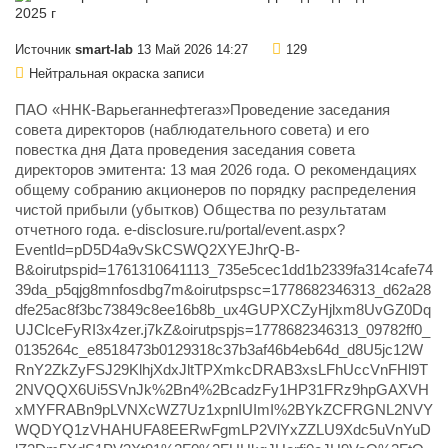
Источник
smart-lab
13 Май 2026 14:27
129
Нейтральная окраска записи
ПАО «ННК-Варьеганнефтегаз»Проведение заседания
совета директоров (наблюдательного совета) и его
повестка дня Дата проведения заседания совета
директоров эмитента: 13 мая 2026 года. О рекомендациях
общему собранию акционеров по порядку распределения
чистой прибыли (убытков) Общества по результатам
отчетного года. e-disclosure.ru/portal/event.aspx?
EventId=pD5D4a9vSkCSWQ2XYEJhrQ-B-
B&oirutpspid=1761310641113_735e5cec1dd1b2339fa314cafe74
39da_p5qjg8mnfosdbg7m&oirutpspsc=1778682346313_d62a28
dfe25ac8f3bc73849c8ee16b8b_ux4GUPXCZyHjlxm8UvGZ0Dq
UJClceFyRI3x4zer.j7kZ&oirutpspjs=1778682346313_09782ff0_
0135264c_e8518473b0129318c37b3af46b4eb64d_d8U5jc12W
RnY2ZkZyFSJ29KlhjXdxJltTPXmkcDRAB3xsLFhUccVnFHl9T
2NVQQX6Ui5SVnJk%2Bn4%2BcadzFy1HP31FRz9hpGAXVH
xMYFRABn9pLVNXcWZ7Uz1xpnIUImI%2BYkZCFRGNL2NVY
WQDYQ1zVHAHUFA8EERwFgmLP2VlYxZZLU9Xdc5uVnYuD