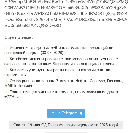
EPGymplMnBGpAzEdJBwTmPv49finyVJ4V6q07oBZQZqZMQ
C3HWsB3lt4tFTj5d40M35OOELni6eGaX2eh8%2BJnY2RgZz9
04IZe0Vxze1RWRlXAGtoMEtEMW8UdbizdBSO8TQ3j5jO%2B
POus8SdnZkhvS26xzbVMfBjPPAcbYDB0ZISaTmd3NnR3FVA
SU3cp56eBZAZvQ%3D%3D
Еще по теме:
Изменения кредитных рейтингов эмитентов облигаций на
прошедшей неделе (03-07.08.26)
Китайские машины россиян стали массово ломаться после
заправки некачественным бензином из-за дефицита топлива
Как себя чувствуют мигранты в раю, в который они так
стремились
Обзор рынков по волнам Эллиотта. Нефть, Серебро, Газпром,
ММВБ, Биткоин
Трамп: обещал уменьшить госдолг, но обслуживание долга
+22% г/г
Мы в Telegram
Сюжет: 19 мая СД Газпрома по дивидендам за 2025 год 4