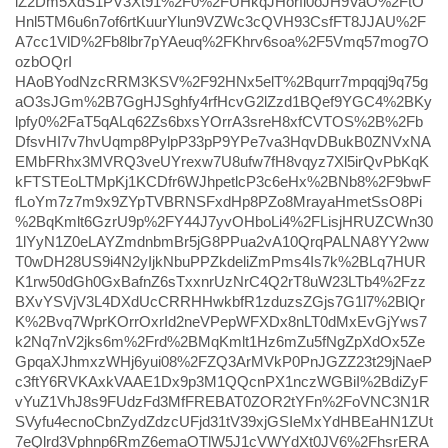
lZ2Dm5XdS1PV3Xt91%2F0%2FUHkqJHorfi0oJH9VaO%2FtO
Hnl5TM6u6n7of6rtKuurYlun9VZWc3cQVH93CsfFT8JJAU%2F
A7cc1VlD%2Fb8lbr7pYAeuq%2FKhrv6soa%2F5Vmq57mog7O
ozbOQrI
HAoBYodNzcRRM3KSV%2F92HNx5elT%2Bqurr7mpqqj9q75g
aO3sJGm%2B7GgHJSghfy4rfHcvG2lZzd1BQef9YGC4%2BKy
lpfy0%2FaT5qALq62Zs6bxsYOrrA3sreH8xfCVTOS%2B%2Fb
DfsvHI7v7hvUqmp8PylpP33pP9YPe7va3HqvDBukB0ZNVxNA
EMbFRhx3MVRQ3veUYrexw7U8ufw7fH8vqyz7Xl5irQvPbKqK
kFTSTEoLTMpKj1KCDfr6WJhpetlcP3c6eHx%2BNb8%2F9bwF
fLoYm7z7m9x9ZYpTVBRNSFxdHp8PZo8MrayaHmetSsO8Pi
%2BqKmlt6GzrU9p%2FY44J7yvOHboLi4%2FLisjHRUZCWn30
1lYyN1Z0eLAYZmdnbmBr5jG8PPua2vA10QrqPALNA8YY2ww
T0wDH28US9i4N2yIjkNbuPPZkdeliZmPms4Is7k%2BLq7HUR
K1rw50dGh0GxBafnZ6sTxxnrUzNrC4Q2rT8uW23LTb4%2Fzz
BXvYSVjV3L4DXdUcCRRHHwkbfR1zduzsZGjs7G1l7%2BlQr
K%2Bvq7WprKOrrOxrId2neVPepWFXDx8nLT0dMxEvGjYws7
k2Nq7nV2jks6m%2Frd%2BMqKmlt1Hz6mZu5fNgZpXdOx5Ze
GpqaXJhmxzWHj6yui08%2FZQ3ArMVkP0PnJGZZ23t29jNaeP
c3ftY6RVKAxkVAAE1Dx9p3M1QQcnPX1nczWGBiI%2BdiZyF
vYuZ1VhJ8s9FUdzFd3MfFREBAT0ZOR2tYFn%2FoVNC3N1R
SVyfu4ecnoCbnZydZdzcUFjd31tV39xjGSIeMxYdHBEaHN1ZUt
7eQlrd3Vphnp6RmZ6emaOTlW5J1cVWYdXt0JV6%2FhsrERA