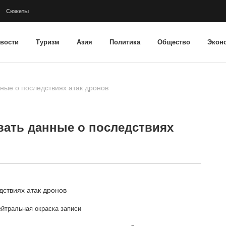
Сюжеты
вости
Туризм
Азия
Политика
Общество
Экон
ные о последствиях атак дронов
вать данные о последствиях
йтральная окраска записи