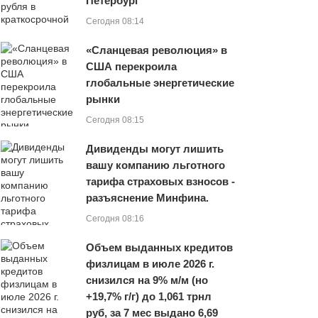
Петербург
Сегодня 08:14
«Сланцевая революция» в
США перекроила
глобальные энергетические
рынки
Сегодня 08:15
Дивиденды могут лишить
вашу компанию льготного
тарифа страховых взносов -
разъяснение Минфина.
Сегодня 08:16
Объем выданных кредитов
физлицам в июле 2026 г.
снизился на 9% м/м (но
+19,7% г/г) до 1,061 трнл
руб, за 7 мес выдано 6,69