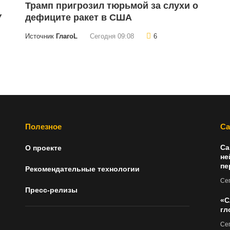
Трамп пригрозил тюрьмой за слухи о
У
дефиците ракет в США
Источник
ГлагоL
Сегодня 09:08
6
Полезное
Са
Са
О проекте
не
пе
Рекомендательные технологии
Сег
Пресс-релизы
«С
гл
Сег