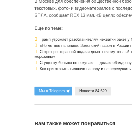
В Москве для обеспечения общественной безо
текстовых, фото- и видеоматериалов о последс
БПЛА, сообщает REX 13 мая. «В целях обесп
Еще по теме:
Трамп угрожает разоблачителям нехватки ракет у
«Не летнее явление»: Зеленский нашел в России 
Секрет ресторанной подачи дома: почему теплый 
мороженым
Сгущенку больше не покупаю — делаю обалденную
Как приготовить тилапию на пару и не пересушить 
Мы в Telegram
Новости 84 629
Вам также может понравиться