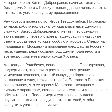
которого играет Виктор Добронравов, начинает охоту за
беглецами. У него с Проскуряковым давние личные счеты,
что только усиливает драму происходящего.
Режиссером проекта стал Игорь Твердохлебов. По словам
актеров, работа над сериалом оказалась насыщенной и
сложной. Виктор Добронравов отмечает, что сценарий
захватывает с первых страниц, а декорации и натурные
съемки добавляют истории особую атмосферу. Съемочная
площадка в «Москино» и природные ландшафты России -
леса, ущелья, реки - создают ощущение подлинности и
вовлекают зрителя в эпоху конца XIX века.
Александар Радойичич, исполнивший роль Проскурякова,
подчеркивает, что сериал раскрывает внутренние
изменения человека, который вынужден бороться за
выживание и силу, теряя часть себя. Елизавета Боярская
рассказывает, что ее героиня Морозова - женщина с
сильным характером, оказавшаяся в мужском мире по воле
обстоятельств. После смерти мужа она вынуждена
научиться выживать среди золотоискателей, чтобы
заслужить уважение и влияние.