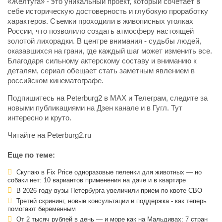
«Желтуга» - это уникальный проект, который сочетает в
себе историческую достоверность и глубокую проработку
характеров. Съемки проходили в живописных уголках
России, что позволило создать атмосферу настоящей
золотой лихорадки. В центре внимания - судьбы людей,
оказавшихся на грани, где каждый шаг может изменить все.
Благодаря сильному актерскому составу и вниманию к
деталям, сериал обещает стать заметным явлением в
российском кинематографе.
Подпишитесь на Peterburg2 в MAX и Телеграм, следите за
новыми публикациями на Дзен канале и в Гугл. Тут
интересно и круто.
Читайте на Peterburg2.ru
Еще по теме:
Скупаю в Fix Price одноразовые пеленки для животных — но
собаки нет: 10 вариантов применения на даче и в квартире
В 2026 году вузы Петербурга увеличили прием по квоте СВО
Третий скрининг, новые консультации и поддержка - как теперь
помогают беременным
От 2 тысяч рублей в день — и море как на Мальдивах: 7 стран