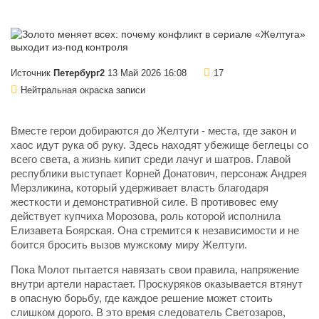
Источник
Петербург2
13 Май 2026 16:08
17
Нейтральная окраска записи
Вместе герои добираются до Желтуги - места, где закон и
хаос идут рука об руку. Здесь находят убежище беглецы со
всего света, а жизнь кипит среди лачуг и шатров. Главой
республики выступает Корней Донатович, персонаж Андрея
Мерзликина, который удерживает власть благодаря
жесткости и демонстративной силе. В противовес ему
действует купчиха Морозова, роль которой исполнила
Елизавета Боярская. Она стремится к независимости и не
боится бросить вызов мужскому миру Желтуги.
Пока Молот пытается навязать свои правила, напряжение
внутри артели нарастает. Проскуряков оказывается втянут
в опасную борьбу, где каждое решение может стоить
слишком дорого. В это время следователь Светозаров,