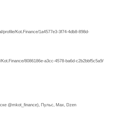
al/profile/Kot.Finance/1a4577e3-3f74-4db8-898d-
ile/Kot.Finance/8086186e-a3cc-4578-ba6d-c2b2bbf5c5a9/
оиске @mkot_finance), Пульс, Max, Dzen