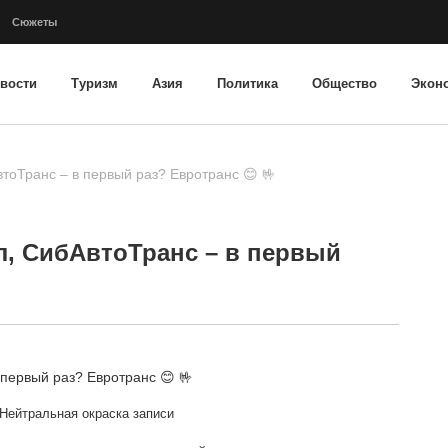
Сюжеты
вости
Туризм
Азия
Политика
Общество
Экон
втоТранс – в первый раз? Евротранс 😊 🤟
ал, СибАвтоТранс – в первый
Нейтральная окраска записи