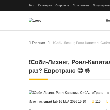
Теги
Категории
О проекте
Позитивные
Популярное
Но
Главная
❗️Соби-Лизинг, Роял-Капитал, СибА
❗️Соби-Лизинг, Роял-Капит
раз? Евротранс 😊 🤟
Источник
smart-lab
16 Май 2026 19:10
119