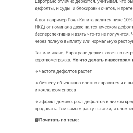
Евротранс отлично держится, учитывая, что бы
дефолты, и суды, и блокировки счетов, и пр
А вот например Роял-Капита валится ниже 10% 
НКД) от номинала даже на техническом дефолте
бесперспективна и взять что-то не получится.
через полную выплату или нормальную рестру
Так или иначе, Евротранс держит хвост по ветр
короткометражка.
Но что делать инвесторам
🔹частота дефолтов растет
🔹бизнесу объективно сложно справится и с выс
и коллапсом спроса
🔹эффект домино: рост дефолтов в низком кре
продавать. Тем самым растут ставки, и сложн
📘
Почитать по теме: