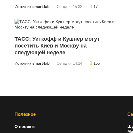
Источник
smart-lab
Сегодня 15:33
17
ТАСС: Уиткофф и Кушнер могут
посетить Киев и Москву на
следующей неделе
Источник
smart-lab
Сегодня 14:14
155
Полезное
Са
Шу
О проекте
Ma