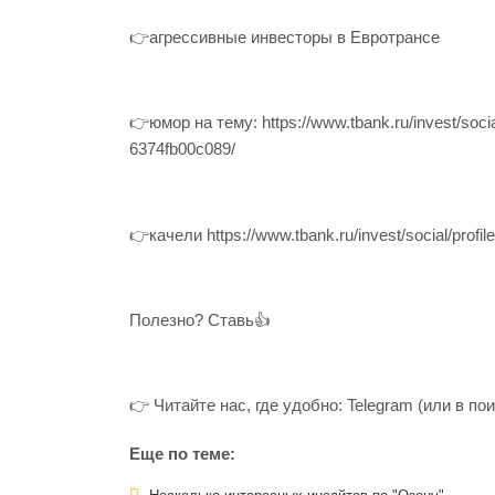
👉агрессивные инвесторы в Евротрансе
👉юмор на тему: https://www.tbank.ru/invest/soci
6374fb00c089/
👉качели https://www.tbank.ru/invest/social/prof
Полезно? Ставь👍
👉 Читайте нас, где удобно: Telegram (или в п
Еще по теме: