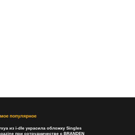
мое популярное
хуа из i-dle украсила обложку Singles
gazine при сотрудничестве с BRANDEN