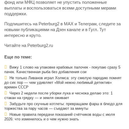
фонд или МФЦ позволяет не упустить положенные
выплаты и воспользоваться всеми доступными мерами
поддержки.
Подпишитесь на Peterburg2 в MAX и Телеграм, следите за
новыми публикациями на Дзен канале и в Гугл. Тут
интересно и круто.
Читайте на Peterburg2.ru
Еще по теме:
Вижу 1 слово на упаковке крабовых палочек - покупаю сразу 5
пачек. Качественная рыба без добавления сои
Не только Ливанов играл Холмса: эту смелую пародию помнят
до сих пор — чем удивляет «Мой нежно любимый детектив»
времен СССР
Через 2 недели после уборки лука и чеснока делаю это: 1
стакан на грядку — и земля оживает
Забудьте про скучные котлеты: превращаем фарш в блюдо для
торжества за пару часов — съедают за минуты
Новые правила передачи показаний счётчиков воды с июля
2026: что изменилось и о чем нужно знать