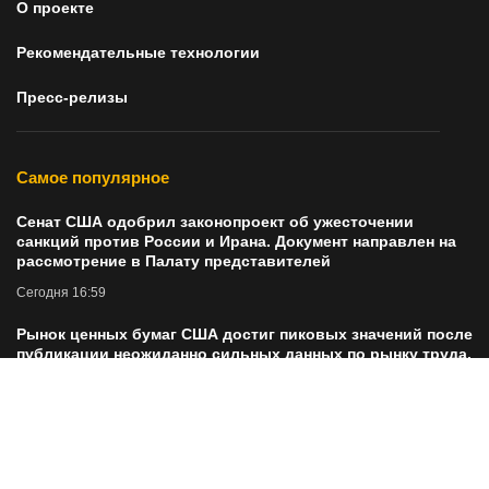
О проекте
Рекомендательные технологии
Пресс-релизы
Самое популярное
Сенат США одобрил законопроект об ужесточении
санкций против России и Ирана. Документ направлен на
рассмотрение в Палату представителей
Сегодня 16:59
Рынок ценных бумаг США достиг пиковых значений после
публикации неожиданно сильных данных по рынку труда.
Сегодня 17:00
🇷🇺 РФ дала острову имя Зорге для закрепления
контроля над Курилами.
Сегодня 17:05