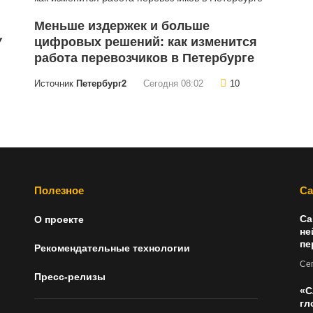
Меньше издержек и больше
У
цифровых решений: как изменится
работа перевозчиков в Петербурге
Источник
Петербург2
Сегодня 08:02
10
Полезное
Са
Са
О проекте
не
пе
Рекомендательные технологии
Сег
Пресс-релизы
«С
гл