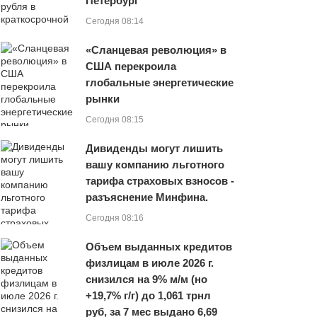
Петербург
Сегодня 08:14
«Сланцевая революция» в
США перекроила
глобальные энергетические
рынки
Сегодня 08:15
Дивиденды могут лишить
вашу компанию льготного
тарифа страховых взносов -
разъяснение Минфина.
Сегодня 08:16
Объем выданных кредитов
физлицам в июле 2026 г.
снизился на 9% м/м (но
+19,7% г/г) до 1,061 трнл
руб, за 7 мес выдано 6,69