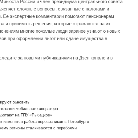
инюста России и член президиума центрального совета
ъясняет сложные вопросы, связанные с налогами и
. Ее экспертные комментарии помогают пенсионерам
ва и принимать решения, которые отражаются на их
яснениям многие пожилые люди заранее узнают о новых
зов при оформлении льгот или сдаче имущества в
следите за новыми публикациями на Дзен канале и в
нируют обновить
аказали мобильного оператора
аботают на ТПУ «Рыбацкое»
 изменится работа перевозчиков в Петербурге
чему регионы сталкиваются с перебоями