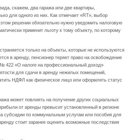
вида, скажем, два гаража или две квартиры,
ько для одного из них. Как отмечает «RT», выбор
б этом решении обязательно нужно уведомить налоговую
матически применит льготу к тому объекту, по которому
страняется только на объекты, которые не используются
ется в аренду, пенсионер теряет право на освобождение
ну № 422 «О налоге на профессиональный доход»
ятости для сдачи в аренду нежилых помещений,
латить НДФЛ как физическое лицо или оформлять статус
ража может повлиять на получение других социальных
 прибыли от аренды превысит установленный в регионе
на субсидии по коммунальным услугам или пособия для
аренду стоит заранее оценить возможные последствия