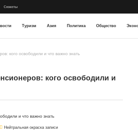
Сюжеты
вости
Туризм
Азия
Политика
Общество
Экон
ов: кого освободили и что важно знать
енсионеров: кого освободили и
Нейтральная окраска записи