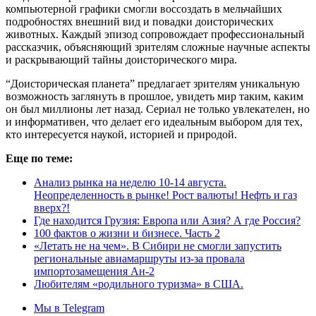
компьютерной графики смогли воссоздать в мельчайших
подробностях внешний вид и повадки доисторических
животных. Каждый эпизод сопровождает профессиональный
рассказчик, объясняющий зрителям сложные научные аспекты
и раскрывающий тайны доисторического мира.
“Доисторическая планета” предлагает зрителям уникальную
возможность заглянуть в прошлое, увидеть мир таким, каким
он был миллионы лет назад. Сериал не только увлекателен, но
и информативен, что делает его идеальным выбором для тех,
кто интересуется наукой, историей и природой.
Еще по теме:
Анализ рынка на неделю 10-14 августа.
Неопределенность в рынке! Рост валюты! Нефть и газ
вверх?!
Где находится Грузия: Европа или Азия? А где Россия?
100 фактов о жизни и бизнесе. Часть 2
«Летать не на чем». В Сибири не смогли запустить
региональные авиамаршруты из-за провала
импортозамещения Ан-2
Любителям «родильного туризма» в США.
Мы в Telegram