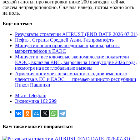
всякой гапоты, про котировки ниже 200 выглядит сейчас
совсем неправдоподобно. Сначала наверх, потом можно хоть
на ноль.
Еще по теме:
Результаты стратегии AITRUST (END DATE 2026-07-31)
Нефть . Страны Средней Азии. Газпромнефть
Мишустин анонсировал единые правила работы
маркетплейсов в ЕАЭС
Мишустин: все ключевые экономические показатели
ЕАЭС, включая ВВП, выросли за I полугодие 2026 года,
несмотря на все глобальные вызовы
Армения понимает невозможность одновременного
членства в ЕС и ЕАЭС — премьер-министр республики
Никол Пашинян
Мы в Telegram
Экономика 162 299
Вам также может понравиться