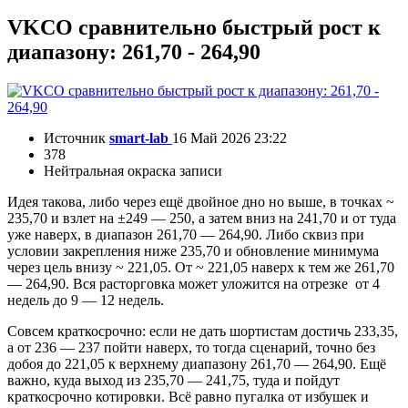
VKCO сравнительно быстрый рост к
диапазону: 261,70 - 264,90
Источник
smart-lab
16 Май 2026 23:22
378
Нейтральная окраска записи
Идея такова, либо через ещё двойное дно но выше, в точках ~
235,70 и взлет на ±249 — 250, а затем вниз на 241,70 и от туда
уже наверх, в диапазон 261,70 — 264,90. Либо сквиз при
условии закрепления ниже 235,70 и обновление минимума
через цель внизу ~ 221,05. От ~ 221,05 наверх к тем же 261,70
— 264,90. Вся расторговка может уложится на отрезке от 4
недель до 9 — 12 недель.
Совсем краткосрочно: если не дать шортистам достичь 233,35,
а от 236 — 237 пойти наверх, то тогда сценарий, точно без
добоя до 221,05 к верхнему диапазону 261,70 — 264,90. Ещё
важно, куда выход из 235,70 — 241,75, туда и пойдут
краткосрочно котировки. Всё равно пугалка от избушек и