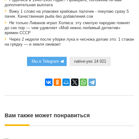
Родились в 1946–1966 годах? Проверьте, положена ли вам
дополнительная выплата
Вижу 1 слово на упаковке крабовых палочек - покупаю сразу 5
пачек. Качественная рыба без добавления сои
Не только Ливанов играл Холмса: эту смелую пародию помнят
до сих пор — чем удивляет «Мой нежно любимый детектив»
времен СССР
Через 2 недели после уборки лука и чеснока делаю это: 1 стакан
на грядку — и земля оживает
Мы в Telegram
native-yes 14 021
Вам также может понравиться