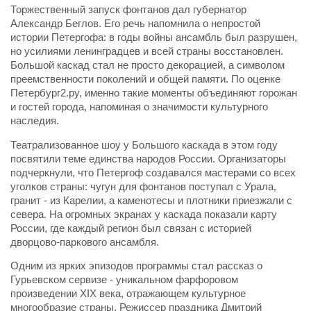
Торжественный запуск фонтанов дал губернатор
Александр Беглов. Его речь напомнила о непростой
истории Петергофа: в годы войны ансамбль был разрушен,
но усилиями ленинградцев и всей страны восстановлен.
Большой каскад стал не просто декорацией, а символом
преемственности поколений и общей памяти. По оценке
Петербург2.ру, именно такие моменты объединяют горожан
и гостей города, напоминая о значимости культурного
наследия.
Театрализованное шоу у Большого каскада в этом году
посвятили теме единства народов России. Организаторы
подчеркнули, что Петергоф создавался мастерами со всех
уголков страны: чугун для фонтанов поступал с Урала,
гранит - из Карелии, а каменотесы и плотники приезжали с
севера. На огромных экранах у каскада показали карту
России, где каждый регион был связан с историей
дворцово-паркового ансамбля.
Одним из ярких эпизодов программы стал рассказ о
Гурьевском сервизе - уникальном фарфоровом
произведении XIX века, отражающем культурное
многообразие страны. Режиссер праздника Дмитрий