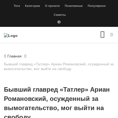
Теги
Категории
О проекте
Позитивные
Популярное
Сюжеты
Главная
Бывший главред «Татлер» Ариан Романовский, осужденный за
вымогательство, мог выйти на свободу
Бывший главред «Татлер» Ариан
Романовский, осужденный за
вымогательство, мог выйти на
свободу