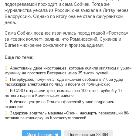
подозреваемой проходит и сама Собчак. Тогда же
журналистка уехала из России: она въехала в Литву через
Белоруссию. Однако по итогу она не стала фигуранткой
дела.
Сама Собчак позднее извинялась перед главой «Ростеха»
за «своих коллег», заявив, что Романовский, Суханов и
Бигаев «искренне сожалеют и произошедшем».
Еще по теме:
Арестованы двое иностранцев, которые облили кипятком и убили
мужчину на проспекте Ветеранов из-за 35 тысяч рублей
Петербуржец получил 3 года лишения свободы в ИК за удар
пассажирки электрички по лицу и побега от полицейских
В СИЗО отправили трио, вымогавшее 100 тысяч рублей у 17-
летнего парня в Калининском районе
В бизнес-центре на Гельсингфорсской улице подрались
охранники
Задержан водитель машины «Озон», насмерть переехавший 80-
летнюю пенсионерку на Краснопутиловской
Мы в Telegram
Происшествия 23 364