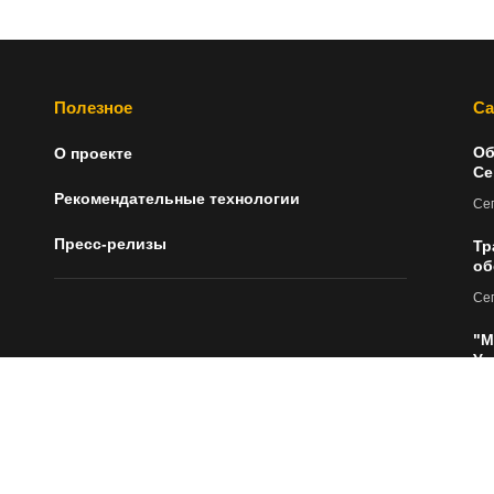
Полезное
Са
Об
О проекте
Се
Рекомендательные технологии
Сег
Пресс-релизы
Тр
об
Сег
"М
Ур
до
Сег
Мо
Сег