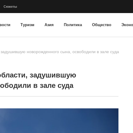
Сюжеты
вости
Туризм
Азия
Политика
Общество
Экон
 задушившую новорожденного сына, освободили в зале суда
области, задушившую
ободили в зале суда