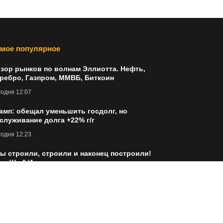
мое популярное
зор рынков по волнам Эллиотта. Нефть,
ребро, Газпром, ММВБ, Биткоин
одня 12:07
амп: обещал уменьшить госдолг, но
служивание долга +22% г/г
одня 12:23
ы строили, строили и наконец построили!
а...!!!..." История повторяется лишь в самом
лгосрочном цикле. Но не за его приделами
одня 12:27
й портфель: 62 публичная закупка
одня 12:30