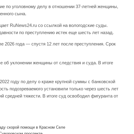
ие по уголовному делу в отношении 37-летней женщины,
енного сына.
ает RuNews24.ru со ссылкой на вологодские суды.
давности по преступлению истек еще шесть лет назад.
ле 2026 года — спустя 12 лет после преступления. Срок
е об уклонении женщины от следствия и суда. В итоге
2022 году по делу о краже крупной суммы с банковской
ость подозреваемого установили только через шесть лет
й средней тяжести. В итоге суд освободил фигуранта от
гаду скорой помощи в Красном Селе
Суворовском проспекте