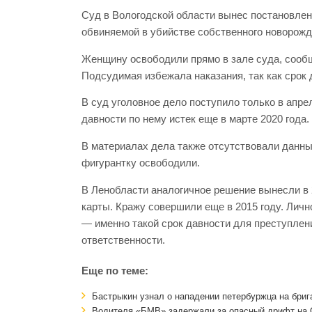
Суд в Вологодской области вынес постановлен
обвиняемой в убийстве собственного новорожд
Женщину освободили прямо в зале суда, сообщ
Подсудимая избежала наказания, так как срок 
В суд уголовное дело поступило только в апре
давности по нему истек еще в марте 2020 года.
В материалах дела также отсутствовали данны
фигурантку освободили.
В Ленобласти аналогичное решение вынесли в 
карты. Кражу совершили еще в 2015 году. Личн
— именно такой срок давности для преступлени
ответственности.
Еще по теме:
Бастрыкин узнал о нападении петербуржца на бри
Водителя «БМВ» задержали за опасный дрифт на 