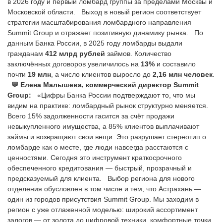
в 2026 году и первый ломбард группы за пределами Москвы и
Московской области. Выход в новый регион соответствует
стратегии масштабирования ломбардного направления
Summit Group и отражает позитивную динамику рынка. По
данным Банка России, в 2025 году ломбарды выдали
гражданам
412 млрд рублей
займов. Количество
заключённых договоров увеличилось на
13%
и составило
почти
19 млн
, а число клиентов выросло до
2,16 млн человек
.
💬 Елена Малышева, коммерческий директор Summit
Group:
«Цифры Банка России подтверждают то, что мы
видим на практике: ломбардный рынок структурно меняется.
Всего 15% задолженности гасится за счёт продажи
невыкупленного имущества, а 85% клиентов выплачивают
займы и возвращают свои вещи. Это разрушает стереотип о
ломбарде как о месте, где люди навсегда расстаются с
ценностями. Сегодня это инструмент краткосрочного
обеспеченного кредитования — быстрый, прозрачный и
предсказуемый для клиента. Выбор региона для нового
отделения обусловлен в том числе и тем, что Астрахань —
один из городов присутствия Summit Group. Мы заходим в
регион с уже отлаженной моделью: широкий ассортимент
залогов — от золота до цифровой техники, комфортные точки