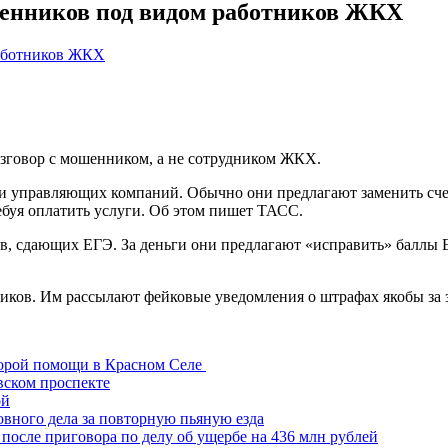
шенников под видом работников ЖКХ
разговор с мошенником, а не сотрудником ЖКХ.
 управляющих компаний. Обычно они предлагают заменить счетч
буя оплатить услуги. Об этом пишет ТАСС.
в, сдающих ЕГЭ. За деньги они предлагают «исправить» баллы Е
ков. Им рассылают фейковые уведомления о штрафах якобы за за
корой помощи в Красном Селе
вском проспекте
ой
овного дела за повторную пьяную езда
после приговора по делу об ущербе на 436 млн рублей