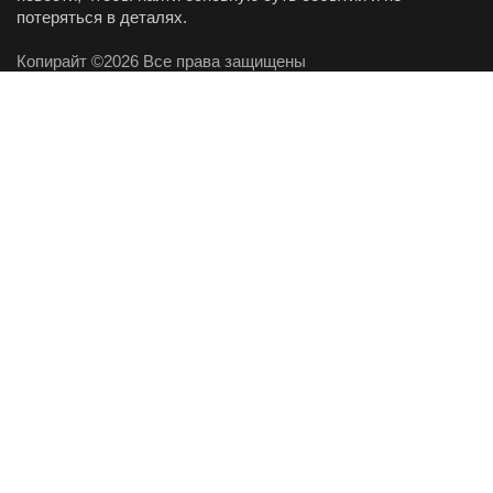
потеряться в деталях.
Копирайт ©2026 Все права защищены
Полезное
О проекте
Рекомендательные технологии
Пресс-релизы
Самое популярное
Актуальные новости на 07.08
Сегодня 01:27
Утренний дайджест крипторынка - выжимка из VIP
каналов 06.08.2026