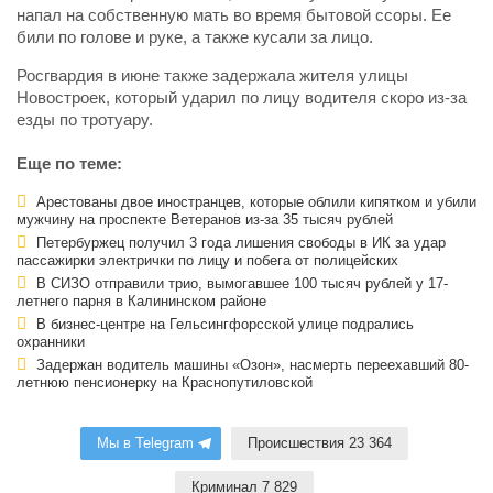
напал на собственную мать во время бытовой ссоры. Ее
били по голове и руке, а также кусали за лицо.
Росгвардия в июне также задержала жителя улицы
Новостроек, который ударил по лицу водителя скоро из-за
езды по тротуару.
Еще по теме:
Арестованы двое иностранцев, которые облили кипятком и убили
мужчину на проспекте Ветеранов из-за 35 тысяч рублей
Петербуржец получил 3 года лишения свободы в ИК за удар
пассажирки электрички по лицу и побега от полицейских
В СИЗО отправили трио, вымогавшее 100 тысяч рублей у 17-
летнего парня в Калининском районе
В бизнес-центре на Гельсингфорсской улице подрались
охранники
Задержан водитель машины «Озон», насмерть переехавший 80-
летнюю пенсионерку на Краснопутиловской
Мы в Telegram
Происшествия 23 364
Криминал 7 829