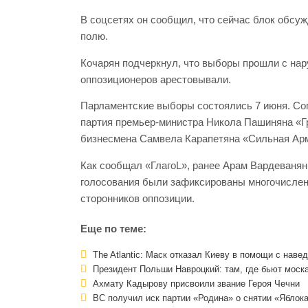
В соцсетях он сообщил, что сейчас блок обсу
полю.
Кочарян подчеркнул, что выборы прошли с нар
оппозиционеров арестовывали.
Парламентские выборы состоялись 7 июня. С
партия премьер-министра Никола Пашиняна «Гр
бизнесмена Самвела Карапетяна «Сильная Арм
Как сообщал «ГлагоL», ранее Арам Вардеванян
голосования были зафиксированы многочислен
сторонников оппозиции.
Еще по теме:
The Atlantic: Маск отказал Киеву в помощи с наве
Президент Польши Навроцкий: там, где бьют моск
Ахмату Кадырову присвоили звание Героя Чечни
ВС получил иск партии «Родина» о снятии «Яблока