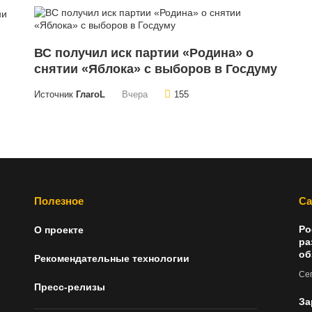
ВС получил иск партии «Родина» о
снятии «Яблока» с выборов в Госдуму
Источник
ГлагоL
Вчера
155
Полезное
Са
Ро
О проекте
ра
об
Рекомендательные технологии
Сег
Пресс-релизы
За