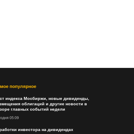
мое популярное
ст индекса Мосбиржи, новые дивиденды,
змещения облигаций и другие новости в
зоре главных событий недели
одня 05:09
работки инвестора на дивидендах