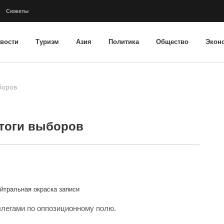
Сюжеты
вости
Туризм
Азия
Политика
Общество
Экон
боров
итоги выборов
йтральная окраска записи
ллегами по оппозиционному полю.