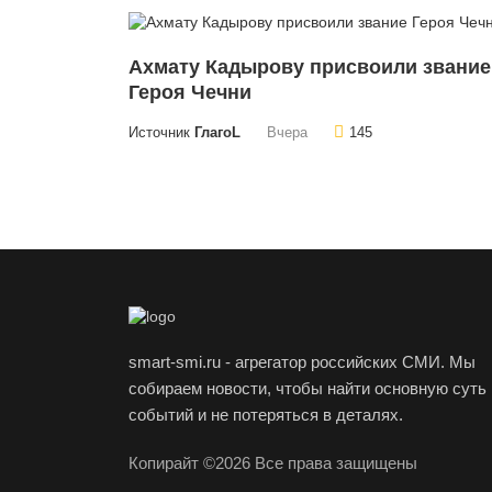
Ахмату Кадырову присвоили звание
Героя Чечни
Источник
ГлагоL
Вчера
145
smart-smi.ru - агрегатор российских СМИ. Мы
собираем новости, чтобы найти основную суть
событий и не потеряться в деталях.
Копирайт ©2026 Все права защищены