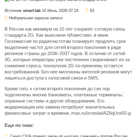
Источник
smart-lab
10 Июнь 2026 07:24
83
Нейтральная окраска записи
В России как минимум на 10 лет сохранят сотовую связь
стандарта 2G. Как выяснили «Известия», в июне
Госкомиссия по радиочастотам планирует продлить срок
выделения частот для сетей второго поколения в ряде
регионов страны до 2036–2037 годов. В отличие от сетей
3G, которые операторы уже постепенно сворачивают из-за
снижения спроса, технология 2G по-прежнему остается
востребованной. Без нее миллионы жителей регионов могут
лишиться доступа к голосовой связи и SMS.
Кроме того, к сетям второго поколения до сих пор
подключены многие банкоматы, платежные терминалы,
охранные системы и другое оборудование. Его
модернизация или замена потребуют значительных
финансовых затрат и времени. max.ru/izvestia/AZ6qUro0S-g
Еще по теме:
Сенат США принял закон об «адских санкциях» против России