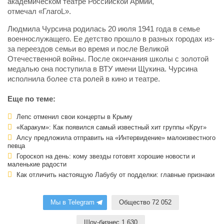
академическом театре Российской Армии,
отмечал «ГлагоL».
Людмила Чурсина родилась 20 июля 1941 года в семье
военнослужащего. Ее детство прошло в разных городах из-
за переездов семьи во время и после Великой
Отечественной войны. После окончания школы с золотой
медалью она поступила в ВТУ имени Щукина. Чурсина
исполнила более ста ролей в кино и театре.
Еще по теме:
Лепс отменил свои концерты в Крыму
«Каракум»: Как появился самый известный хит группы «Круг»
Алсу предложила отправить на «Интервидение» малоизвестного
певца
Гороскоп на день: кому звезды готовят хорошие новости и
маленькие радости
Как отличить настоящую Лабубу от подделки: главные признаки
Мы в Telegram
Общество 72 052
Шоу-бизнес 1 630