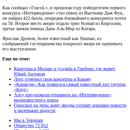
Как сообщал «ГлагоL», в прошлом году победителем первого
конкурса «Интервидение» стал певец из Вьетнама Дык Фук,
он набрал 422 балла, опередив ближайшего конкурента почти
на 50. Второе место жюри отдало трио Nomad из Киргизии,
третье заняла певица Дана Аль-Мир из Катара.
Ярослав Дронов, более известный как Shaman, из
соображений гостеприимства попросил жюри не оценивать
его выступление.
Еще по теме:
Квартира в Москве и усадьба в Грибове: где живет
Юрий Антонов
Лепс отменил свои концерты в Крыму
«Каракум»: Как появился самый известный хит группы
«Круг»
Алсу предложила отправить на «Интервидение»
малоизвестного певца
Гороскоп на день: кому звезды готовят хорошие новости
и маленькие радости
Мы в Telegram
Общество 72 052