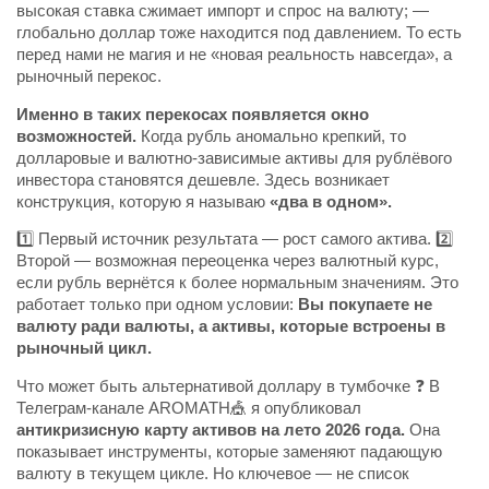
высокая ставка сжимает импорт и спрос на валюту; —
глобально доллар тоже находится под давлением. То есть
перед нами не магия и не «новая реальность навсегда», а
рыночный перекос.
Именно в таких перекосах появляется окно
возможностей.
Когда рубль аномально крепкий, то
долларовые и валютно-зависимые активы для рублёвого
инвестора становятся дешевле. Здесь возникает
конструкция, которую я называю
«два в одном».
1️⃣ Первый источник результата — рост самого актива. 2️⃣
Второй — возможная переоценка через валютный курс,
если рубль вернётся к более нормальным значениям. Это
работает только при одном условии:
Вы покупаете не
валюту ради валюты, а активы, которые встроены в
рыночный цикл.
Что может быть альтернативой доллару в тумбочке ❓ В
Телеграм-канале AROMATH🎪 я опубликовал
антикризисную карту активов на лето 2026 года.
Она
показывает инструменты, которые заменяют падающую
валюту в текущем цикле. Но ключевое — не список