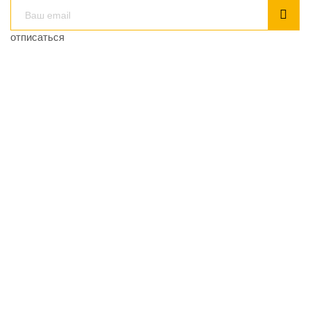
отписаться
smart-smi.ru - агрегатор российских СМИ. Мы собираем
новости, чтобы найти основную суть событий и не
потеряться в деталях.
Копирайт ©2026 Все права защищены
Полезное
О проекте