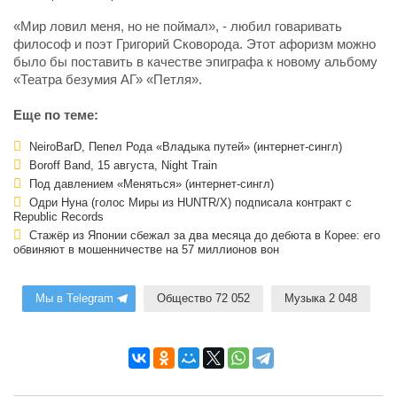
«Мир ловил меня, но не поймал», - любил говаривать
философ и поэт Григорий Сковорода. Этот афоризм можно
было бы поставить в качестве эпиграфа к новому альбому
«Театра безумия АГ» «Петля».
Еще по теме:
NeiroBarD, Пепел Рода «Владыка путей» (интернет-сингл)
Boroff Band, 15 августа, Night Train
Под давлением «Меняться» (интернет-сингл)
Одри Нуна (голос Миры из HUNTR/X) подписала контракт с
Republic Records
Стажёр из Японии сбежал за два месяца до дебюта в Корее: его
обвиняют в мошенничестве на 57 миллионов вон
Мы в Telegram
Общество 72 052
Музыка 2 048