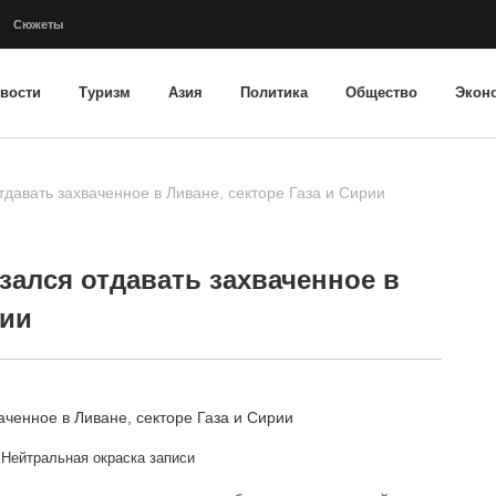
Сюжеты
вости
Туризм
Азия
Политика
Общество
Экон
тдавать захваченное в Ливане, секторе Газа и Сирии
зался отдавать захваченное в
рии
Нейтральная окраска записи