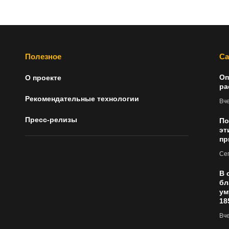
Полезное
Са
Оп
О проекте
ра
Рекомендательные технологии
Вч
Пресс-релизы
По
эт
пр
Сег
В 
бл
ум
18
Вч