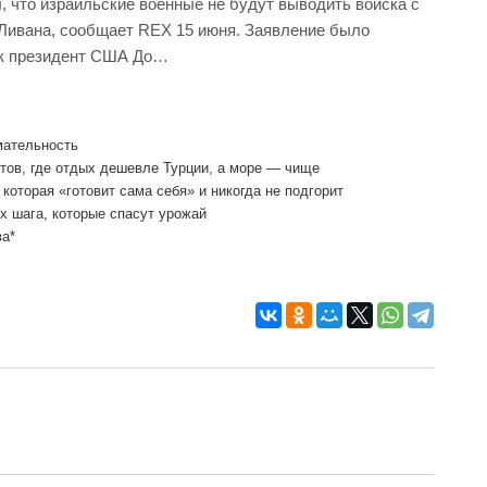
 что израильские военные не будут выводить войска с
 Ливана, сообщает REX 15 июня. Заявление было
как президент США До…
мательность
ртов, где отдых дешевле Турции, а море — чище
которая «готовит сама себя» и никогда не подгорит
х шага, которые спасут урожай
ва*