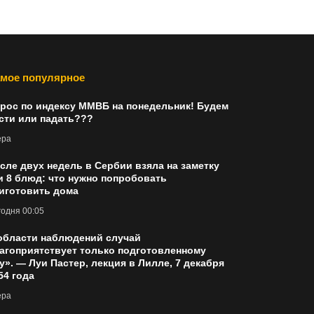
мое популярное
рос по индексу ММВБ на понедельник! Будем
сти или падать???
ера
сле двух недель в Сербии взяла на заметку
и 8 блюд: что нужно попробовать
иготовить дома
одня 00:05
области наблюдений случай
агоприятствует только подготовленному
у». — Луи Пастер, лекция в Лилле, 7 декабря
54 года
ера