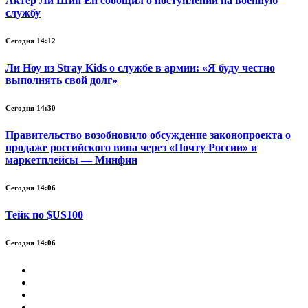
Актёр Ли Шин Ён сообщил о поступлении на военную
службу
Сегодня 14:12
Ли Ноу из Stray Kids о службе в армии: «Я буду честно
выполнять свой долг»
Сегодня 14:30
Правительство возобновило обсуждение законопроекта о
продаже российского вина через «Почту России» и
маркетплейсы — Минфин
Сегодня 14:06
Тейк по $US100
Сегодня 14:06