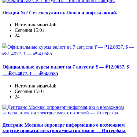
Лекция №2 Сет спекулянта. Лонги и шорты акций.
Источник
smart-lab
Сегодня 15:01
24
Официальные курсы валют на 7 августа: ¥ — ₽12,0637, $
— ₽81,4077, € — ₽94,0585
Источник
smart-lab
Сегодня 15:01
24
Дептранс Москвы опроверг информацию о возможном
запуске проката электросамокатов зимой — Интерфакс