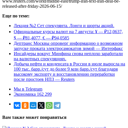
www.reuters.com/world/middle-east/trump-iran-text-iran-deal-be-
released-after-friday-2026-06-15/
Еще по теме:
Лекция №2 Сет спекулянта. Лонги и шорты акций.
Официальные курсы валют на 7 августа: ¥ — ₽12,0637,
$ — ₽81,4077, € — ₽94,0585
Дептранс Москвы опроверг информацию о возможном
запуске проката электросамокатов зимой — Интерфакс
Инсайдеры вокруг Минфина снова неплохо заработали
на валютных спекуляциях.
Добыча нефти и конденсата в России в июле выросла на
100 тыс. барр./сут до более 9 млн барр./сут благодаря
высокому экспорту и восстановлению переработки
после простоев НПЗ — Reuters
Мы в Telegram
Экономика 162 299
Вам также может понравиться